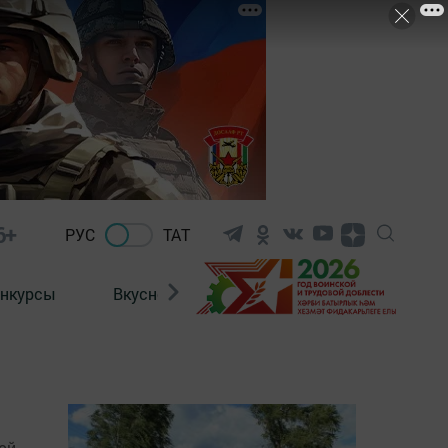
6+
РУС
ТАТ
нкурсы
Вкусности
Фотогалерея
ВИДЕ
ой,