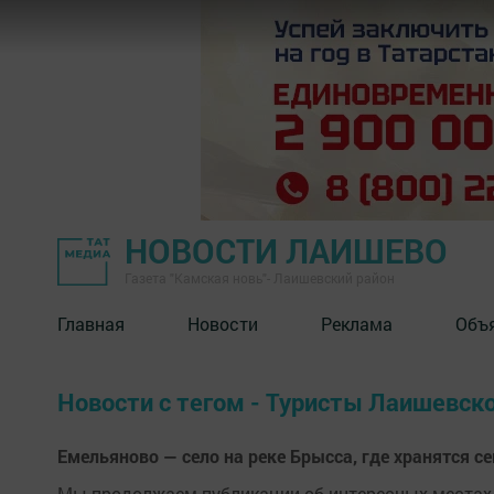
НОВОСТИ ЛАИШЕВО
Газета "Камская новь"- Лаишевский район
Главная
Новости
Реклама
Объ
Новости с тегом - Туристы Лаишевско
Емельяново — село на реке Брысса, где хранятся с
Мы продолжаем публикации об интересных местах, 