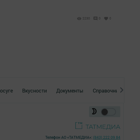
2230
0
0
осуге
Вкусности
Документы
Справочник
Рек
Телефон АО «ТАТМЕДИА»:
(843) 222 09 84