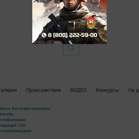
галерея
Происшествия
ВИДЕО
Конкурсы
На д
района. Все права защищены.
аконом.
ме информации,
 редакций СМИ.
ым коммуникациям.