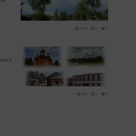
1143
0
4
ского
507
0
1