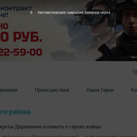
6
Автоматическое закрытие баннера через
1
явления
Происшествия
Наши Герои
Ко
го района
екреты Державина и память о героях войны
связанных с Лаишевской землей — с её историей, культур