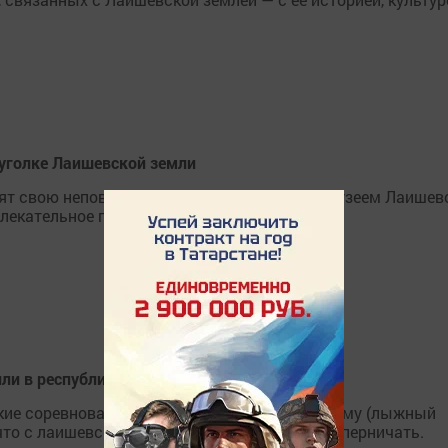
уголке Лаишевской земли
нят свою неповторимую историю. Вместе с музеем Лаишев
увлекательное путешествие по самым ярким
ли в республиканских соревнованиях
кие соревнования-слет по спортивному туризму (лыжный
что с лаишевскими спортсменами нелегко соперничать.