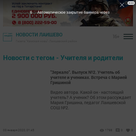
6
Автоматическое закрытие баннера через
НОВОСТИ ЛАИШЕВО
16+
Газета "Камская новь"- Лаишевский район
Новости с тегом - Учителя и родители
"Зеркало". Выпуск №2. Учитель об
учителе и учениках. Встреча с Марией
Гришиной
Видео автора. Какой он - настоящий
учитель? А ученик? Об этом рассуждает
Мария Гришина, педагог Лаишевской
СОШ №2.
03 января 2020, 01:45
1798
0
0