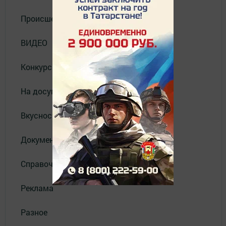
Происшествия
ВИДЕО
Конкурсы
На досуге
Вкусности
Документы
Справочник
Реклама
Разное