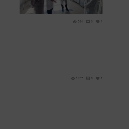
594
0
1
1477
0
1