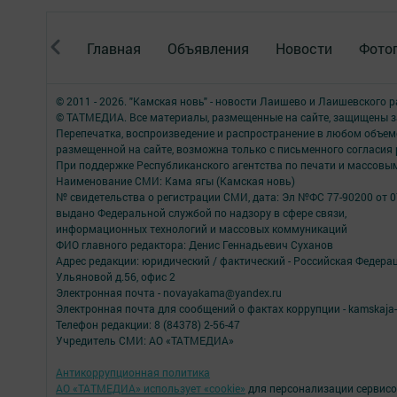
Главная
Объявления
Новости
Фото
© 2011 - 2026. "Камская новь" - новости Лаишево и Лаишевского 
© ТАТМЕДИА. Все материалы, размещенные на сайте, защищены з
Перепечатка, воспроизведение и распространение в любом объе
размещенной на сайте, возможна только с письменного согласия
При поддержке Республиканского агентства по печати и массов
Наименование СМИ: Кама ягы (Камская новь)
№ свидетельства о регистрации СМИ, дата: Эл №ФC 77-90200 от 0
выдано Федеральной службой по надзору в сфере связи,
информационных технологий и массовых коммуникаций
ФИО главного редактора: Денис Геннадьевич Суханов
Адрес редакции: юридический / фактический - Российская Федера
Ульяновой д.56, офис 2
Электронная почта - novayakama@yandex.ru
Электронная почта для сообщений о фактах коррупции - kamskaja-
Телефон редакции: 8 (84378) 2-56-47
Учредитель СМИ: АО «ТАТМЕДИА»
Антикоррупционная политика
АО «ТАТМЕДИА» использует «cookie»
для персонализации сервисо