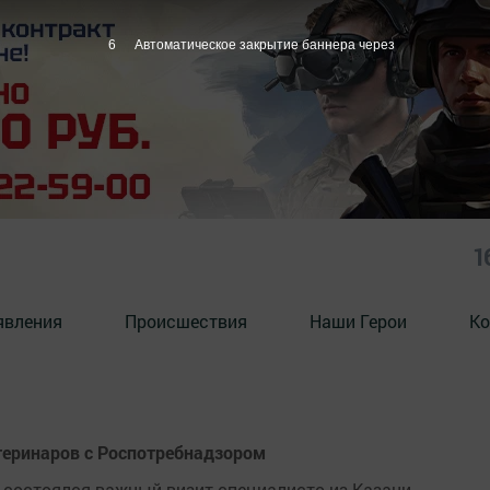
6
Автоматическое закрытие баннера через
1
явления
Происшествия
Наши Герои
Ко
теринаров с Роспотребнадзором
 состоялся важный визит специалисто из Казани.