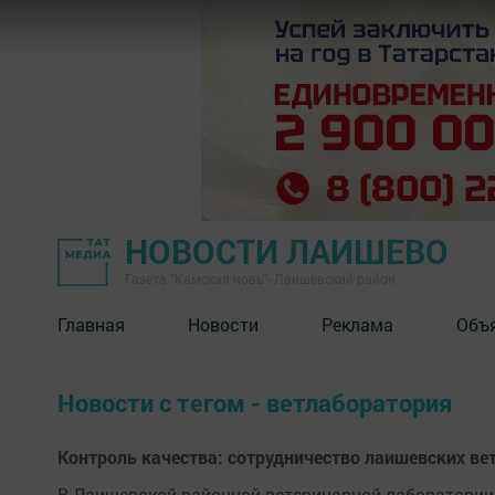
НОВОСТИ ЛАИШЕВО
Газета "Камская новь"- Лаишевский район
Главная
Новости
Реклама
Объ
Новости с тегом - ветлаборатория
Контроль качества: сотрудничество лаишевских ве
В Лаишевской районной ветеринарной лаборатории