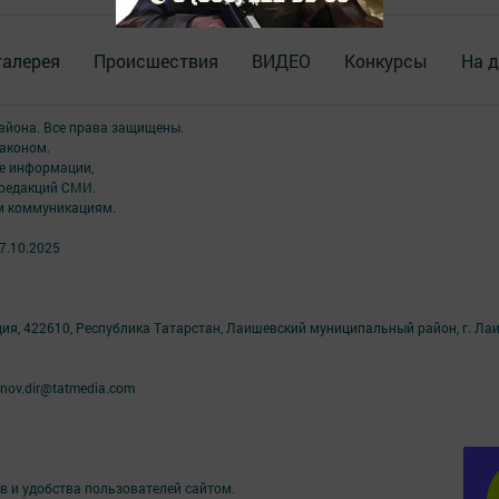
галерея
Происшествия
ВИДЕО
Конкурсы
На д
района. Все права защищены.
аконом.
ме информации,
 редакций СМИ.
ым коммуникациям.
7.10.2025
ция, 422610, Республика Татарстан, Лаишевский муниципальный район, г. Ла
nov.dir@tatmedia.com
в и удобства пользователей сайтом.