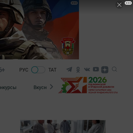
6+
РУС
ТАТ
нкурсы
Вкусности
Фотогалерея
ВИДЕ