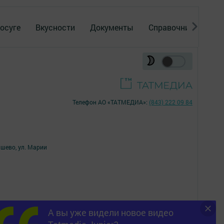
осуге
Вкусности
Документы
Справочник
Рек
Телефон АО «ТАТМЕДИА»:
(843) 222 09 84
ишево, ул. Марии
А вы уже видели новое видео
16+