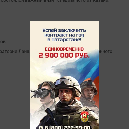
мов
ратории Лаишевского районного государственного