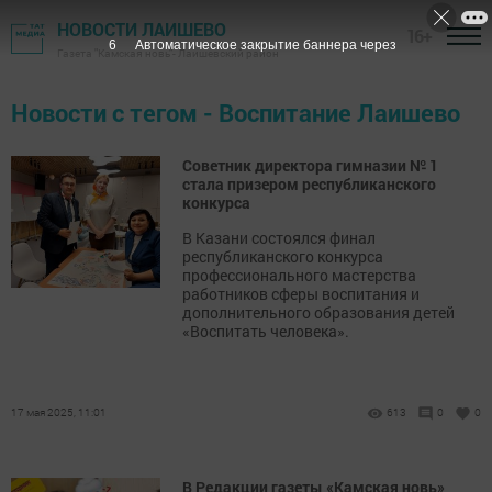
НОВОСТИ ЛАИШЕВО
16+
6
Автоматическое закрытие баннера через
Газета "Камская новь"- Лаишевский район
Новости с тегом - Воспитание Лаишево
Советник директора гимназии № 1
стала призером республиканского
конкурса
В Казани состоялся финал
республиканского конкурса
профессионального мастерства
работников сферы воспитания и
дополнительного образования детей
«Воспитать человека».
17 мая 2025, 11:01
613
0
0
В Редакции газеты «Камская новь»