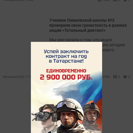
Ученики Лаишевской школы №2
проверили свою грамотность в рамках
акции «Тотальный диктант»
Мы уже писали о том, что акция
«Тотальный диктант» прошла сегодня
на двух площадках Лаишевского
района.
09 апреля 2022, 17:02
2556
0
0