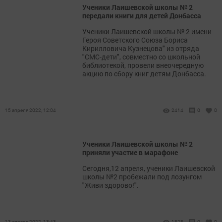
Ученики Лаишевской школы № 2
передали книги для детей Донбасса
Ученики Лаишевской школы № 2 имени
Героя Советского Союза Бориса
Кирилловича Кузнецова" из отряда
"СМС-дети", совместно со школьной
библиотекой, провели внеочередную
акцию по сбору книг детям Донбасса.
15 апреля 2022, 12:04
2414
0
0
Ученики Лаишевской школы № 2
приняли участие в марафоне
Сегодня,12 апреля, ученики Лаишевской
школы №2 пробежали под лозунгом
"Живи здорово!".
13 апреля 2022, 13:43
1828
0
0