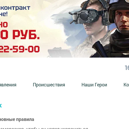
1
явления
Происшествия
Наши Герои
Ко
к
новные правила
аморозков, чтобы он успел укорениться.