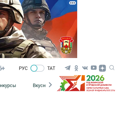
6+
РУС
ТАТ
нкурсы
Вкусности
Фотогалерея
ВИДЕ