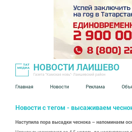
НОВОСТИ ЛАИШЕВО
Газета "Камская новь"- Лаишевский район
Главная
Новости
Реклама
Объ
Новости с тегом - высаживаем чесно
Наступила пора высадки чеснока – напоминаем ос
Чеснок высаживают за 4-5 недель до наступления з