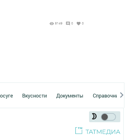
8149
0
0
осуге
Вкусности
Документы
Справочник
Рек