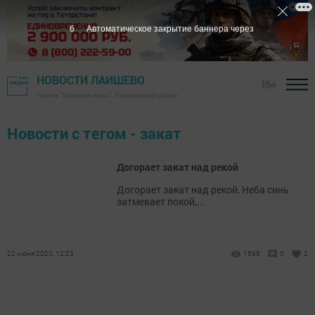
6
Автоматическое закрытие баннера через
НОВОСТИ ЛАИШЕВО
16+
Газета "Камская новь"- Лаишевский район
Новости с тегом - закат
Догорает закат над рекой
Догорает закат над рекой, Неба синь
затмевает покой,...
22 июня 2020, 12:23
1696
0
2