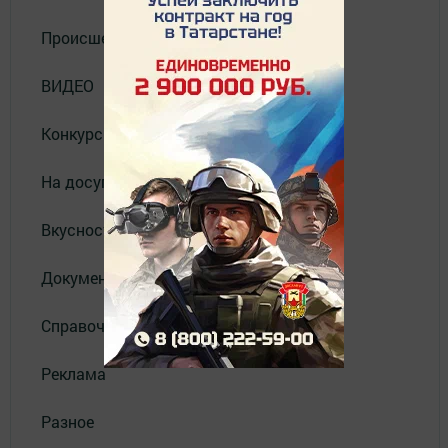
Происшествия
ВИДЕО
Конкурсы
На досуге
Вкусности
Документы
Справочник
Реклама
Разное