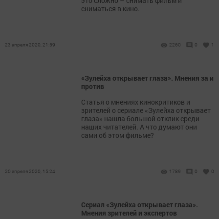
это сложно – снимать фильм и
сниматься в кино.
23 апреля 2020, 21:59
2260
0
1
«Зулейха открывает глаза». Мнения за и
против
Статья о мнениях кинокритиков и
зрителей о сериале «Зулейха открывает
глаза» нашла большой отклик среди
наших читателей. А что думают они
сами об этом фильме?
20 апреля 2020, 15:24
1789
0
0
Сериал «Зулейха открывает глаза».
Мнения зрителей и экспертов