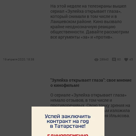
На этой неделе на телеэкраны вышел
сериал «Зулейха открывает глаза»,
который снимали в том числе и в
Лаишевском районе. Кино вызвало
крайне неоднозначную реакцию
общественности. Давайте рассмотрим
все аргументы «за» и «против».
19 апреля 2020, 18:38
28940
60
45
"Зулейха открывает глаза": свое мнение
о кинофильме
О сериале «Зулейха открывает глаза»
немало отзывов, в том числе и
противоречивых. Свою точку зрения на
этот художественный фильм изложила
жительница Лаишева Мария Ильясова.