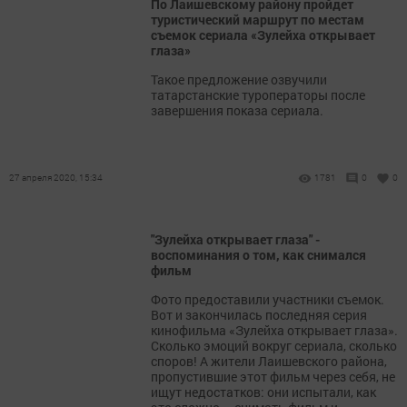
По Лаишевскому району пройдет
туристический маршрут по местам
съемок сериала «Зулейха открывает
глаза»
Такое предложение озвучили
татарстанские туроператоры после
завершения показа сериала.
27 апреля 2020, 15:34
1781
0
0
"Зулейха открывает глаза" -
воспоминания о том, как снимался
фильм
Фото предоставили участники съемок.
Вот и закончилась последняя серия
кинофильма «Зулейха открывает глаза».
Сколько эмоций вокруг сериала, сколько
споров! А жители Лаишевского района,
пропустившие этот фильм через себя, не
ищут недостатков: они испытали, как