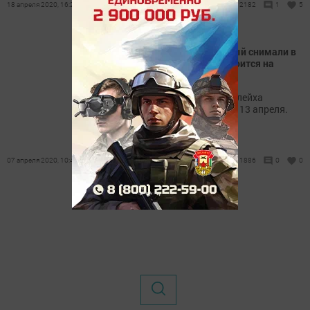
18 апреля 2020, 16:27
2182
1
5
Премьера сериала, который снимали в
Лаишевском районе, состоится на
следующей неделе
Первую серию фильма «Зулейха
открывает глаза» покажут 13 апреля.
07 апреля 2020, 10:44
1886
0
0