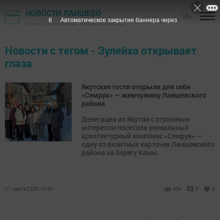
НОВОСТИ ЛАИШЕВО
16+
6
Автоматическое закрытие баннера через
Газета "Камская новь"- Лаишевский район
Новости с тегом - Зулейха открывает
глаза
Якутские гости открыли для себя
«Семрук» — жемчужину Лаишевского
района
Делегация из Якутии с огромным
интересом посетила уникальный
архитектурный комплекс «Семрук» —
одну из визитных карточек Лаишевского
района на берегу Камы.
21 марта 2026, 13:30
404
0
0