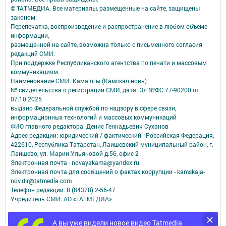
© ТАТМЕДИА. Все материалы, размещенные на сайте, защищены
законом.
Перепечатка, воспроизведение и распространение в любом объеме
информации,
размещенной на сайте, возможна только с письменного согласия
редакций СМИ.
При поддержке Республиканского агентства по печати и массовым
коммуникациям.
Наименование СМИ: Кама ягы (Камская новь)
№ свидетельства о регистрации СМИ, дата: Эл №ФC 77-90200 от
07.10.2025
выдано Федеральной службой по надзору в сфере связи,
информационных технологий и массовых коммуникаций
ФИО главного редактора: Денис Геннадьевич Суханов
Адрес редакции: юридический / фактический - Российская Федерация,
422610, Республика Татарстан, Лаишевский муниципальный район, г.
Лаишево, ул. Марии Ульяновой д.56, офис 2
Электронная почта - novayakama@yandex.ru
Электронная почта для сообщений о фактах коррупции - kamskaja-
nov.dir@tatmedia.com
Телефон редакции: 8 (84378) 2-56-47
Учредитель СМИ: АО «ТАТМЕДИА»
Антикоррупционная политика
А вы уже видели новое видео Tatmedia