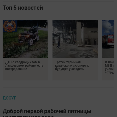
Топ 5 новостей
ДТП с квадроциклом в
Третий терминал
В Лаиш
Лаишевском районе: есть
казанского аэропорта:
МВД пр
пострадавшие
будущее уже здесь
учения 
сотруд
ДОСУГ
Доброй первой рабочей пятницы