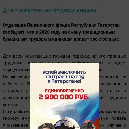
Отделение Пенсионного фонда Республики Татарстан
сообщает, что в 2020 году на смену традиционным
бумажным трудовым книжкам придут электронные.
Для всех работающих граждан переход на электронные
трудовые книжки является добровольным и будет
осуществляться только с согласия гражданина.
Исключением станут лишь те, кто впервые устроится на
работу в 2021 году. У таких людей все сведения о
периодах работы изначально будут вестись только в
электронном виде без оформления бумажной трудовой
книжки.
Если работник хочет сохранить свою бумажную трудовую
книжку, ему до конца 2020 года необходимо подать
письменное заявление работодателю, в этом случае с