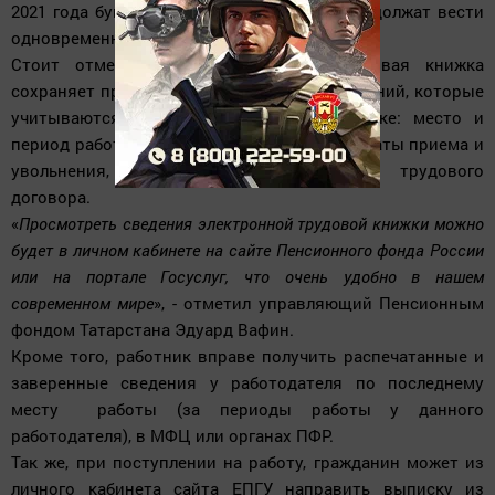
2021 года бумажную трудовую книжку продолжат вести
одновременно с электронной.
Стоит отметить, что электронная трудовая книжка
сохраняет практически весь перечень сведений, которые
учитываются в бумажной трудовой книжке: место и
период работы, должность, квалификация, даты приема и
увольнения, основания прекращения трудового
договора.
«
Просмотреть сведения электронной трудовой книжки можно
будет в личном кабинете на сайте Пенсионного фонда России
или на портале Госуслуг, что очень удобно в нашем
современном мире
», - отметил управляющий Пенсионным
фондом Татарстана Эдуард Вафин.
Кроме того, работник вправе получить распечатанные и
заверенные сведения
у работодателя по последнему
месту работы (за периоды работы у данного
работодателя), в МФЦ или органах ПФР.
Так же, при поступлении на работу, гражданин может из
личного кабинета сайта ЕПГУ направить выписку из