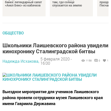
банке: легендарный салат
там, где солнце
праздни
«Анкл Бенс» из кабачков
спускается на землю
Песчан
ОБЩЕСТВО
Школьники Лаишевского района увидели
кинохронику Сталинградской битвы
5 февраля 2020 -
Надежда Исхакова,
1158
0
1
16:00
Выездное мероприятие для учеников Лаишевского
района провели сотрудники музея Лаишевского края
имени Гавриила Державина