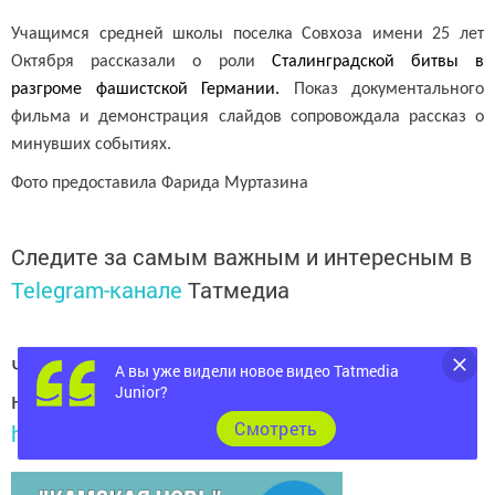
Учащимся средней школы поселка Совхоза имени 25 лет
Октября рассказали о роли
Сталинградской битвы в
разгроме фашистской Германии.
Показ документального
фильма и демонстрация слайдов сопровождала рассказ о
минувших событиях.
Фото предоставила Фарида Муртазина
Следите за самым важным и интересным в
Telegram-канале
Татмедиа
Читайте новости Татарстана в
А вы уже видели новое видео Tatmedia
Junior?
национальном мессенджере MАХ:
Cмотреть
https://max.ru/tatmedia