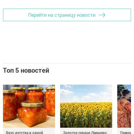
Перейти на страницу новости
Топ 5 новостей
Вкус детства в одной
Золотое сердце Лаишево:
Главны