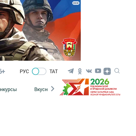
6+
РУС
ТАТ
нкурсы
Вкусности
Фотогалерея
ВИДЕ