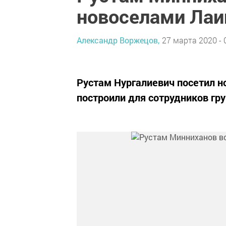
новоселами Лаи
Александр Воржецов,
27 марта 2020 - 
Рустам Нургалиевич посетил н
построили для сотрудников гр