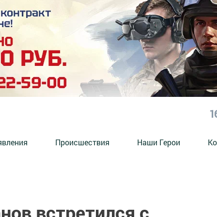
1
явления
Происшествия
Наши Герои
Ко
нов встретился с