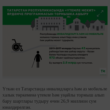
Үткән ел Татарстанда инвалидларга һәм аз мобильле
халык төркеменә үтемле һәм уңайлы тормыш алып
бару шартлары тудыру өчен 26,9 миллион сум
юнәлдерелгән.