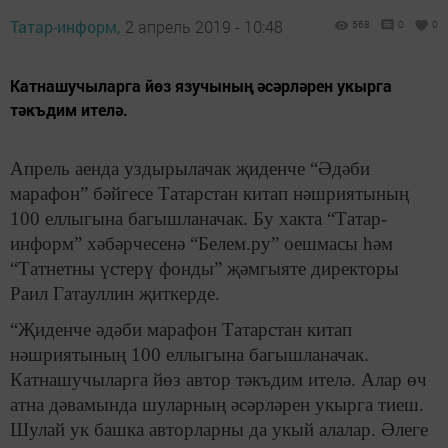
Татар-информ,
2 апрель 2019 - 10:48
568
0
0
Катнашучыларга йөз язучының әсәрләрен укырга
тәкъдим ителә.
Апрель аенда уздырылачак җиденче “Әдәби
марафон” бәйгесе Татарстан китап нәшриятының
100 еллыгына багышланачак. Бу хакта “Татар-
информ” хәбәрчесенә “Белем.ру” оешмасы һәм
“Татнетны үстерү фонды” җәмгыяте директоры
Раил Гатауллин җиткерде.
“Җиденче әдәби марафон Татарстан китап
нәшриятының 100 еллыгына багышланачак.
Катнашучыларга йөз автор тәкъдим ителә. Алар өч
атна дәвамында шуларның әсәрләрен укырга тиеш.
Шулай ук башка авторларны да укый алалар. Әлеге