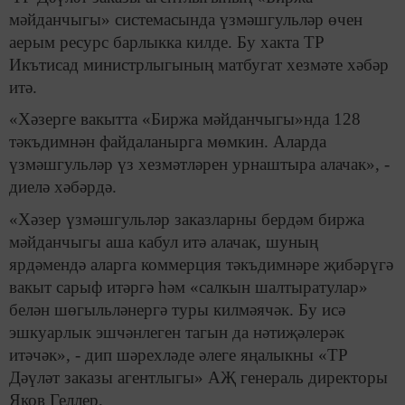
мәйданчыгы» системасында үзмәшгульләр өчен
аерым ресурс барлыкка килде. Бу хакта ТР
Икътисад министрлыгының матбугат хезмәте хәбәр
итә.
«Хәзерге вакытта «Биржа мәйданчыгы»нда 128
тәкъдимнән файдаланырга мөмкин. Аларда
үзмәшгульләр үз хезмәтләрен урнаштыра алачак», -
диелә хәбәрдә.
«Хәзер үзмәшгульләр заказларны бердәм биржа
мәйданчыгы аша кабул итә алачак, шуның
ярдәмендә аларга коммерция тәкъдимнәре җибәрүгә
вакыт сарыф итәргә һәм «салкын шалтыратулар»
белән шөгыльләнергә туры килмәячәк. Бу исә
эшкуарлык эшчәнлеген тагын да нәтиҗәлерәк
итәчәк», - дип шәрехләде әлеге яңалыкны «ТР
Дәүләт заказы агентлыгы» АҖ генераль директоры
Яков Геллер.