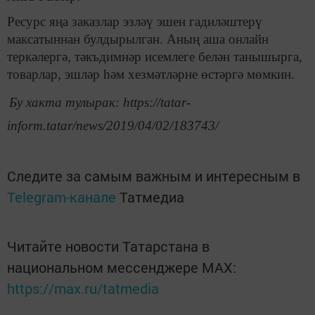
Ресурс яңа заказлар эзләү эшен гадиләштерү
максатыннан булдырылган. Аның аша онлайн
теркәлергә, тәкъдимнәр исемлеге белән танышырга,
товарлар, эшләр һәм хезмәтләрне өстәргә мөмкин.
Бу хакта тулырак: https://tatar-
inform.tatar/news/2019/04/02/183743/
Следите за самым важным и интересным в
Telegram-канале
Татмедиа
Читайте новости Татарстана в
национальном мессенджере MАХ:
https://max.ru/tatmedia