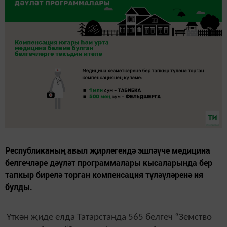
Республиканың авыл җирлегендә эшләүче медицина
белгечләре дәүләт программалары кысаларында бер
тапкыр бирелә торган компенсация түләүләренә ия
булды.
Үткән җиде елда Татарстанда 565 белгеч “Земство