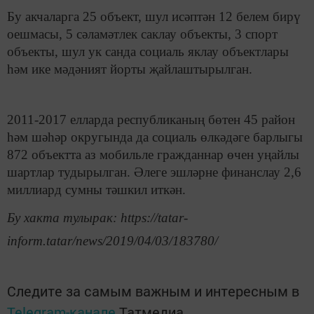
Бу акчаларга 25 объект, шул исәптән 12 белем бирү
оешмасы, 5 сәламәтлек саклау объекты, 3 спорт
объекты, шул ук санда социаль яклау объектлары
һәм ике мәдәният йорты җайлаштырылган.
2011-2017 елларда республиканың бөтен 45 район
һәм шәһәр округында да социаль өлкәдәге барлыгы
872 объектта аз мобильле гражданнар өчен уңайлы
шартлар тудырылган. Әлеге эшләрне финанслау 2,6
миллиард сумны тәшкил иткән.
Бу хакта тулырак: https://tatar-
inform.tatar/news/2019/04/03/183780/
Следите за самым важным и интересным в
Telegram-канале
Татмедиа