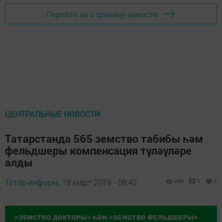
Перейти на страницу новости
ЦЕНТРАЛЬНЫЕ НОВОСТИ
Татарстанда 565 земство табибы һәм
фельдшеры компенсация түләүләре
алды
Татар-информ,
18 март 2019 - 08:42
468
0
0