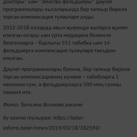
докторы” һәм “Земство фельдшеры” дәүләт
программалары кысаларында бер тапкыр бирелә
торган компенсация түләүләре алды.
2012-2018 елларда авыл җирендә эшләргә җәлеп
ителгән югары һәм урта медицина белемле
белгечләргә – барлыгы 551 табибка һәм 14
фельдшерга компенсация түләүләре тәкъдим
ителгән.
Дәүләт программалары буенча, бер тапкыр бирелә
торган компенсациянең күләме – табибларга 1
миллион сум, ә фельдшерларга 500 мең сумны
тәшкил итә.
Фото: Татьяна Волкова рәсеме
Бу хакта тулырак: https://tatar-
inform.tatar/news/2019/03/18/182593/