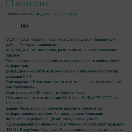
Телефон АО «ТАТМЕДИА»:
(843) 222 09 84
16+
© 2011 - 2026. "Камская новь" - новости Лаишево и Лаишевского
района. Все права защищены.
© ТАТМЕДИА. Все материалы, размещенные на сайте, защищены
законом.
Перепечатка, воспроизведение и распространение в любом объеме
информации,
размещенной на сайте, возможна только с письменного согласия
редакций СМИ.
При поддержке Республиканского агентства по печати и массовым
коммуникациям.
Наименование СМИ: Кама ягы (Камская новь)
№ свидетельства о регистрации СМИ, дата: Эл №ФC 77-90200 от
07.10.2025
выдано Федеральной службой по надзору в сфере связи,
информационных технологий и массовых коммуникаций
ФИО главного редактора: Денис Геннадьевич Суханов
Адрес редакции: юридический / фактический - Российская Федерация,
422610, Республика Татарстан, Лаишевский муниципальный район, г.