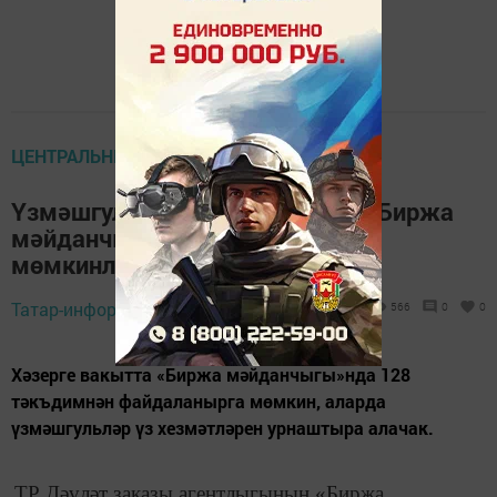
ЦЕНТРАЛЬНЫЕ НОВОСТИ
Үзмәшгуль татарстанлыларга «Биржа
мәйданчыгы»ннан файдалану
мөмкинлеге бирелде
Татар-информ,
2 апрель 2019 - 10:09
566
0
0
Хәзерге вакытта «Биржа мәйданчыгы»нда 128
тәкъдимнән файдаланырга мөмкин, аларда
үзмәшгульләр үз хезмәтләрен урнаштыра алачак.
ТР Дәүләт заказы агентлыгының «Биржа