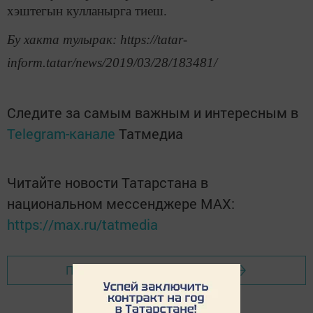
хэштегын кулланырга тиеш.
Бу хакта тулырак: https://tatar-
inform.tatar/news/2019/03/28/183481/
Следите за самым важным и интересным в
Telegram-канале
Татмедиа
Читайте новости Татарстана в
национальном мессенджере MАХ:
https://max.ru/tatmedia
Перейти на страницу новости