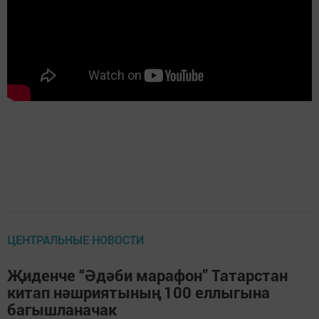
ЦЕНТРАЛЬНЫЕ НОВОСТИ
Җиденче “Әдәби марафон” Татарстан
китап нәшриятының 100 еллыгына
багышланачак