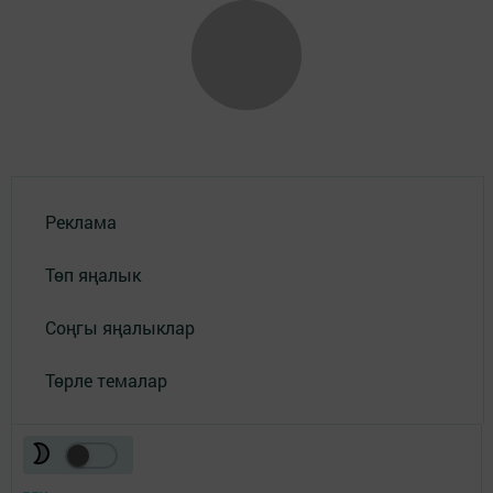
Реклама
Төп яңалык
Соңгы яңалыклар
Төрле темалар