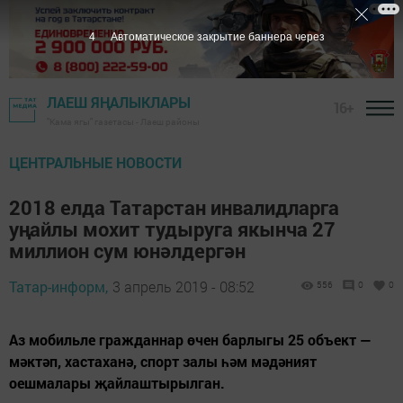
3
Автоматическое закрытие баннера через
ЛАЕШ ЯҢАЛЫКЛАРЫ
16+
"Кама ягы" газетасы - Лаеш районы
ЦЕНТРАЛЬНЫЕ НОВОСТИ
2018 елда Татарстан инвалидларга
уңайлы мохит тудыруга якынча 27
миллион сум юнәлдергән
Татар-информ,
3 апрель 2019 - 08:52
556
0
0
Аз мобильле гражданнар өчен барлыгы 25 объект —
мәктәп, хастаханә, спорт залы һәм мәдәният
оешмалары җайлаштырылган.