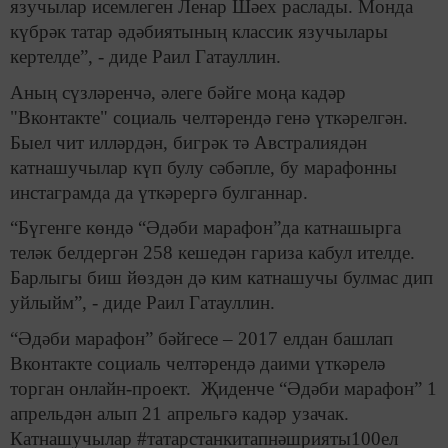
язучылар исемлеген Ленар Шәех раслады. Монда
күбрәк татар әдәбиятының классик язучылары
кертелде”, - диде Раил Гатауллин.
Аның сүзләренчә, әлеге бәйге моңа кадәр
"Вконтакте" социаль челтәрендә генә үткәрелгән.
Быел чит илләрдән, бигрәк тә Австралиядән
катнашучылар күп булу сәбәпле, бу марафонны
инстаграмда да үткәрергә булганнар.
“Бүгенге көндә “Әдәби марафон”да катнашырга
теләк белдергән 258 кешедән гариза кабул ителде.
Барлыгы биш йөздән дә ким катнашучы булмас дип
уйлыйм”, - диде Раил Гатауллин.
“Әдәби марафон” бәйгесе – 2017 елдан башлап
Вконтакте социаль челтәрендә даими үткәрелә
торган онлайн-проект. Җиденче “Әдәби марафон” 1
апрельдән алып 21 апрельгә кадәр узачак.
Катнашучылар #татарстанкитапнәшрияты100ел