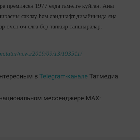
а премиясен 1977 елда гамәлгә куйган. Аны
мирасны саклау һәм ландшафт дизайнында яңа
ар өчен өч елга бер тапкыр тапшыралар.
form.tatar/news/2019/09/13/193511/
интересным в
Telegram-канале
Татмедиа
в национальном мессенджере MАХ: