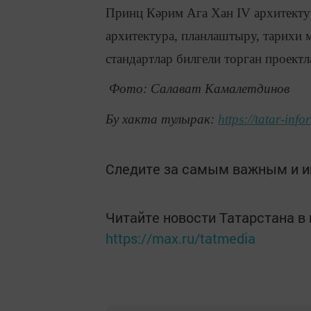
Принц Кәрим Ага Хан IV архитектур
архитектура, планлаштыру, тарихи 
стандартлар билгели торган проектл
Фото: Салават Камалетдинов
Бу хакта тулырак:
https://tatar-in
Следите за самым важным и 
Читайте новости Татарстана 
https://max.ru/tatmedia