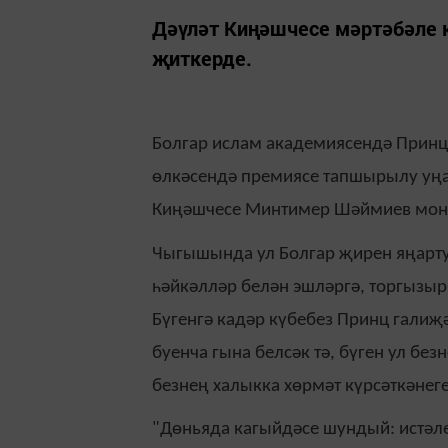
Дәүләт Киңәшчесе мәртәбәле к
җиткерде.
Болгар ислам академиясендә Принц 
өлкәсендә премиясе тапшырылу уңа
Киңәшчесе Минтимер Шәймиев моны
Чыгышында ул Болгар җирен яңарту 
һәйкәлләр белән эшләргә, торгызырг
Бүгенгә кадәр күбебез Принц галиҗ
буенча гына белсәк тә, бүген ул бе
безнең халыкка хөрмәт күрсәткәнеге
"Дөньяда кагыйдәсе шундый: истәле