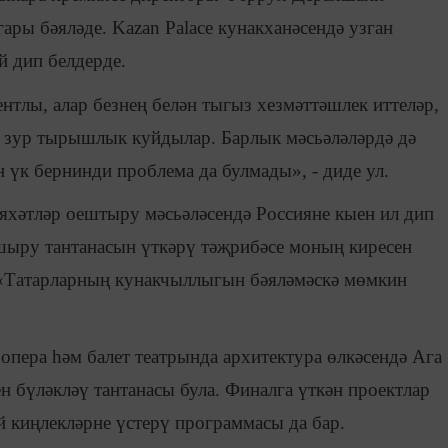
ры бәяләде. Kazan Palacе кунакханәсендә узган
й дип белдерде.
тлы, алар безнең белән тыгыз хезмәттәшлек иттеләр,
н зур тырышлык куйдылар. Барлык мәсьәләләрдә дә
н үк бернинди проблема да булмады», - диде ул.
әяхәтләр оештыру мәсьәләсендә Россияне кыен ил дип
шыру тантанасын үткәрү тәҗрибәсе моның киресен
. «Татарларның кунакчыллыгын бәяләмәскә мөмкин
опера һәм балет театрында архитектура өлкәсендә Ага
 бүләкләү тантанасы була. Финалга үткән проектлар
 киңлекләрне үстерү программасы да бар.