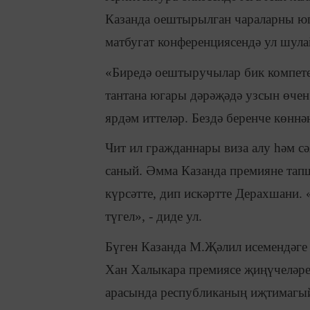
Казанда оештырылган чараларны юга
матбугат конференциясендә ул шула
«Биредә оештыручылар бик компетен
тантана югары дәрәҗәдә узсын өче
ярдәм иттеләр. Бездә беренче көннә
Чит ил гражданнары виза алу һәм с
саный. Әмма Казанда премияне тап
күрсәтте, дип искәртте Дерахшани
түгел», - диде ул.
Бүген Казанда М.Җәлил исемендәге 
Хан Халыкара премиясе җиңүчеләрен
арасында республиканың иҗтимагый