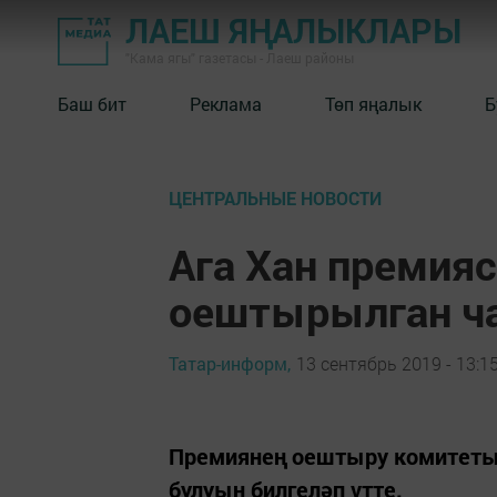
ЛАЕШ ЯҢАЛЫКЛАРЫ
"Кама ягы" газетасы - Лаеш районы
Баш бит
Реклама
Төп яңалык
Б
ЦЕНТРАЛЬНЫЕ НОВОСТИ
Ага Хан премия
оештырылган ч
Татар-информ,
13 сентябрь 2019 - 13:1
Премиянең оештыру комитеты
булуын билгеләп үтте.