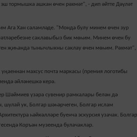
ш тормышка ашкан өчен рәхмәт", - дип әйтте Дәүләт
м Ага Хан сәламләде. "Монда булу минем өчен зур
мәтләребезне саклавыбыз бик мөһим. Минем өчен бу
өтен җиһанда тынычлыкны саклау өчен мөһим. Рәхмәт",
 уңаеннан махсус почта маркасы (премия логотибы
мендә әйләнешкә керә.
р Шәймиев үзара сувенир рамкалары белән дә
, шулай ук, Болгар шәһәрчеген, Болгар ислам
Архитектура һәйкәлләре буенча эскурсия узачак. Болга
гесендә Коръән музеенда булачаклар.