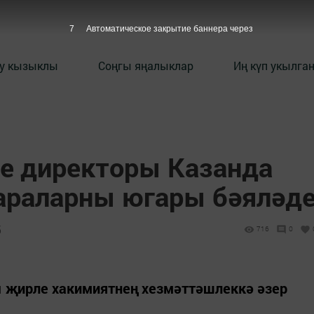
6
Автоматическое закрытие баннера через
у кызыклы
Соңгы яңалыклар
Иң күп укылга
се директоры Казанда
араларны югары бәяләд
5
716
0
 җирле хакимиятнең хезмәттәшлеккә әзер