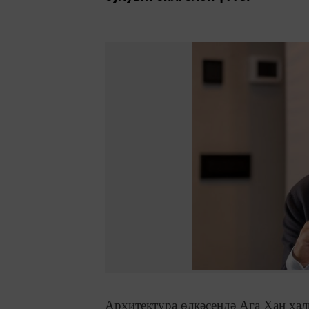
Архитектура өлкәсендә Ага Хан ха