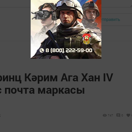
Отправить
Авторизоваться
инц Кәрим Ага Хан IV
с почта маркасы
8
747
0