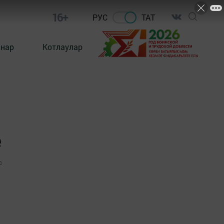
16+
РУС
ТАТ
ннар
Котлаулар
е
0