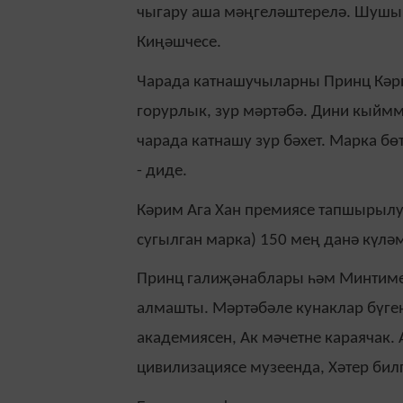
чыгару аша мәңгеләштерелә. Шушы э
Киңәшчесе.
Чарада катнашучыларны Принц Кәри
горурлык, зур мәртәбә. Дини кыйм
чарада катнашу зур бәхет. Марка б
- диде.
Кәрим Ага Хан премиясе тапшырылу
сугылган марка) 150 мең данә күлә
Принц галиҗәнаблары һәм Минтиме
алмашты. Мәртәбәле кунаклар бүген
академиясен, Ак мәчетне караячак. 
цивилизациясе музеенда, Хәтер бил