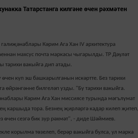
унакка Татарстанга килгәне өчен рәхмәтен
галиҗәнаблары Кәрим Ага Хан IV архитектура
еннан махсус почта маркасы чыгарылды. ТР Дәүләт
 тарихи вакыйга дип атады.
өчен күп эш башкарылганын искәртте. Без тарихи
а өйрәнгәнне билгеләп узды. "Бу тарихи вакыйга.
әнаблары Кәрим Ага Хан миссиясе турында мәгълүмат
знең каршыда тора. Безнең җирләргә кадәр килеп җитеп
з өчен сезгә бик зур рәхмәт", - диде Шәймиев.
кле корылма төзелеп, берәр вакыйга булса, ул марка