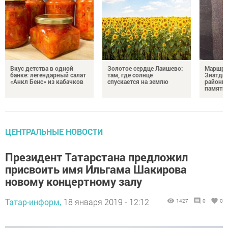
Вкус детства в одной
Золотое сердце Лаишево:
Маршру
банке: легендарный салат
там, где солнце
Зиатди
«Анкл Бенс» из кабачков
спускается на землю
районы 
память 
ЦЕНТРАЛЬНЫЕ НОВОСТИ
Президент Татарстана предложил
присвоить имя Ильгама Шакирова
новому концертному залу
Татар-информ,
18 января 2019 - 12:12
1427
0
0