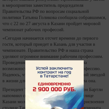
в мероприятии заместитель председателя
Правительства РФ по вопросам социальной
политики Татьяна Голикова сообщила собравшимся,
что с 22 по 27 августа в Казани пройдет мировой
чемпионат рабочих профессий.
«Сегодня начинается отсчет времени до первого
гостя, который приедет в Казань для участия в
чемпионате. Правительство РФ и наша страна
уделяют огромное внимание рабочим профессиям.
Проведение этого чемпионата — еще одна
возможность проявить себя, выбрать профессию.
Надеюсь, что чемпионат станет путеводной звездой
в жизни для молодых людей», — отметила она.
Президент WorldSkills International Саймон Бартли
напомнил собравшимся на центральной улице
Казани молодым людям, что с момента присвоения
столице Татарстана права проведения чемпионата