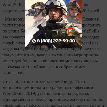
WorldSkills прошло 1264 дня. До церемонии
открытия чемпионата в Казани осталось 209 дней.
«Мы воодушевлены тем, что все жители Казани и
гости присоединятся к нам, когда будут проходить
по улице Баумана. Суть соревнований WorldSkills
заключается в том, что умения и навыки молодых
людей способны изменить их жизнь. Каждый раз,
когда вы будете проходить мимо и видеть эти часы,
подумайте о том, какое значение это мероприятие
имеет для большого количества молодых людей»,
— сказал гость, обращаясь к собравшимся
горожанам.
Стела обратного отсчета времени до 45-го
мирового чемпионата по рабочим профессиям
WorldSkills-2019, установленная на Баумана,
одновременно является арт-объектом и фото-зоной.
Здесь смогут сфотографироваться на память гости и