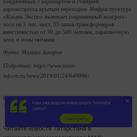
соединенных с аэропортом и станцией
аэроэкспресса крытым переходом. Инфраструктура
«Казань Экспо» включает современный конгресс-
холл на 3 тыс. мест, 35 залов-трансформеров
вместимостью от 30 до 500 человек, парковочную
зону и зоны питания.
Фото: Михаил Захаров
Подробнее: https://www.tatar-
inform.ru/news/2019/01/24/640096/
Следите за самым важным и интересным в
А вы уже видели новое видео Tatmedia
Telegram-канале
Татмедиа
Junior?
Cмотреть
Читайте новости Татарстана в