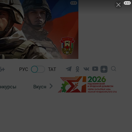
6+
РУС
ТАТ
нкурсы
Вкусности
Фотогалерея
ВИДЕ