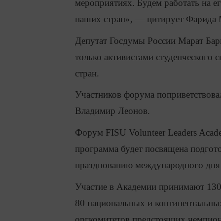
мероприятиях. Будем работать на ег
наших стран», — цитирует Фарида
Депутат Госдумы России Марат Бари
только активистами студенческого 
стран.
Участников форума поприветствова
Владимир Леонов.
Форум
FISU Volunteer Leaders Aca
программа будет посвящена подгото
празднованию международного дня 
Участие в Академии принимают 130 
80 национальных и континентальных
оргкомитетов предстоящих чемпион