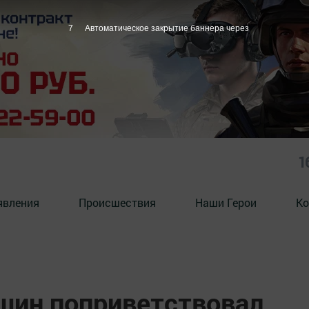
6
Автоматическое закрытие баннера через
1
явления
Происшествия
Наши Герои
Ко
шин поприветствовал