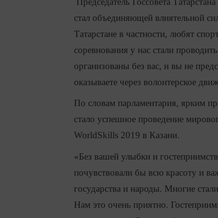
Председатель Госсовета Татарстана 
стал объединяющей влиятельной сил
Татарстане в частности, любят спор
соревнования у нас стали проводит
организованы без вас, и вы не пре
оказываете через волонтерское движ
По словам парламентария, ярким п
стало успешное проведение мирово
WorldSkills 2019 в Казани.
«Без вашей улыбки и гостеприимств
почувствовали бы всю красоту и в
государства и народы. Многие стали
Нам это очень приятно. Гостеприимн