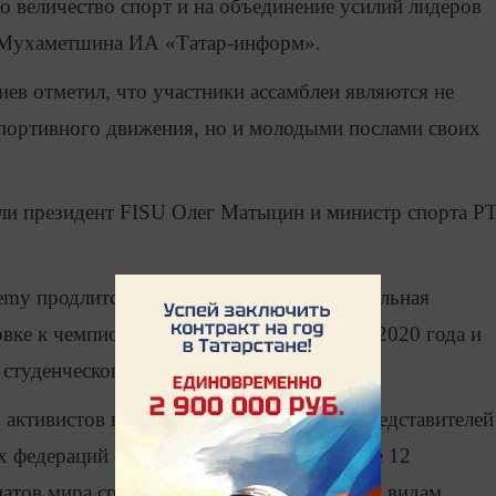
о величество спорт и на объединение усилий лидеров
 Мухаметшина ИА «Татар-информ».
ев отметил, что участники ассамблеи являются не
спортивного движения, но и молодыми послами своих
ли президент FISU Олег Матыцин и министр спорта Р
demy
продлится
до
11
сентября
.
Образовательная
вке к чемпионатам мира среди студентов 2020 года и
студенческого спорта.
активистов волонтерского движения и представителей
 федераций студенческого спорта, а также 12
атов мира среди студентов (по различным видам