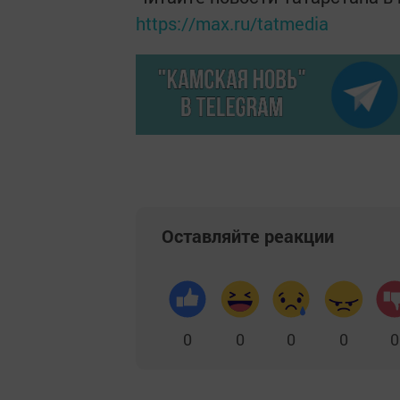
https://max.ru/tatmedia
Оставляйте реакции
0
0
0
0
0