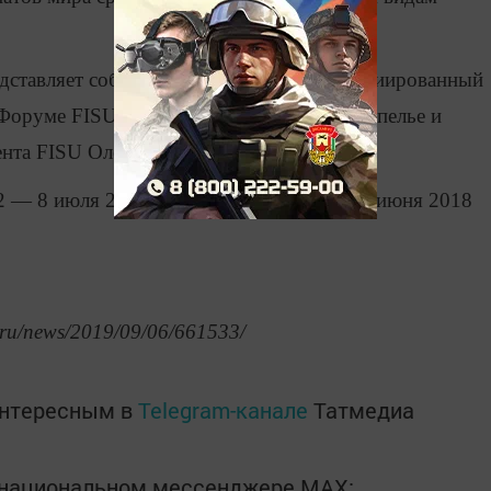
едставляет собой уникальный проект, инициированный
 Форуме FISU во французском городе Монпелье и
нта FISU Олега Матыцина.
2 — 8 июля 2017 года, вторая — 14 — 22 июня 2018
.ru/news/2019/09/06/661533/
интересным в
Telegram-канале
Татмедиа
в национальном мессенджере MАХ: