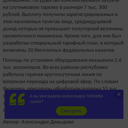
домашнюю. Государство компенсировало затраты
на спутниковую тарелку в размере 7 тыс. 300
рублей. Выплату получили зарегистрированные в
этих населенных пунктах лица, среднедушевой
доход которых не превышает полуторной величины
прожиточного минимума. Кроме того, для них был
разработан специальный тарифный план, в который
включены 20 бесплатных федеральных каналов.
Помощь по установке оборудования оказывали 2,6
тыс. волонтеров. Во всех районах республики
работала горячая круглосуточная линия по
вопросам перехода на цифровой эфир. По словам
Яковлева, операторы обработали порядка 55 тыс.
А вы уже видели новое видео Tatmedia
звонков от жителей Татарстана. Из них 8,1 тыс.
Junior?
звонков — это заявки на выезд волонтеров для
Cмотреть
оказания помощи по установке оборудования.
Автор: Александра Давыдова