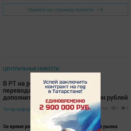
Перейти на страницу новости
ЦЕНТРАЛЬНЫЕ НОВОСТИ
В РТ на реализацию программы
перевода машин на метан
дополнительно выделено 6,2 млн рублей
Татар-информ,
4 декабря 2019 - 11:34
1034
0
0
За время реализации программы «Развитие рынка