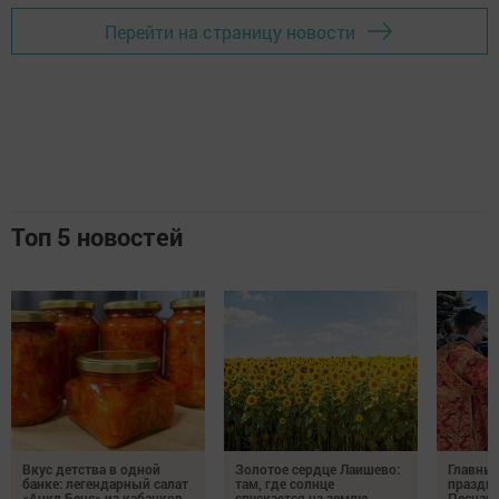
Перейти на страницу новости
Топ 5 новостей
Вкус детства в одной
Золотое сердце Лаишево:
Главны
банке: легендарный салат
там, где солнце
праздни
«Анкл Бенс» из кабачков
спускается на землю
Песчан