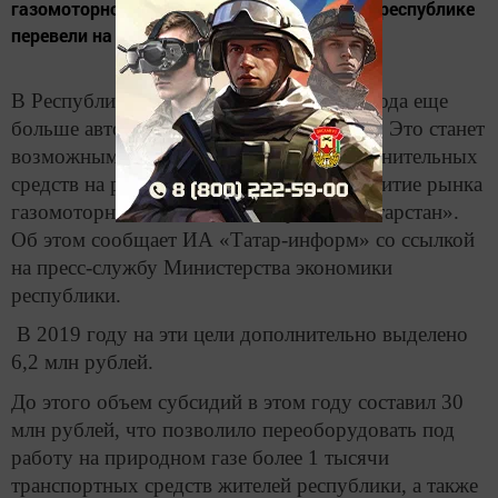
газомоторного топлива в РТ» с 2016 года в республике
перевели на метан 3493 единицы техники.
В Республике Татарстан до конца 2019 года еще
больше автомобилей переведут на метан. Это станет
возможным благодаря выделению дополнительных
средств на реализацию программы «Развитие рынка
газомоторного топлива в Республике Татарстан».
Об этом сообщает ИА «Татар-информ» со ссылкой
на пресс-службу Министерства экономики
республики.
В 2019 году на эти цели дополнительно выделено
6,2 млн рублей.
До этого объем субсидий в этом году составил 30
млн рублей, что позволило переоборудовать под
работу на природном газе более 1 тысячи
транспортных средств жителей республики, а также