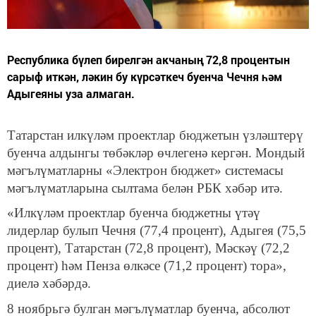
Республика бүлеп бирелгән акчаның 72,8 процентын
сарыф иткән, ләкин бу күрсәткеч буенча Чечня һәм
Адыгеяны уза алмаган.
Татарстан илкүләм проектлар бюджетын үзләштерү
буенча алдынгы төбәкләр өчлегенә кергән. Мондый
мәгълүматларны «Электрон бюджет» системасы
мәгълүматларына сылтама белән РБК хәбәр итә.
«Илкүләм проектлар буенча бюджетны үтәү
лидерлар булып Чечня (77,4 процент), Адыгея (75,5
процент), Татарстан (72,8 процент), Мәскәү (72,2
процент) һәм Пенза өлкәсе (71,2 процент) тора»,
диелә хәбәрдә.
8 ноябрьгә булган мәгълүматлар буенча, абсолют