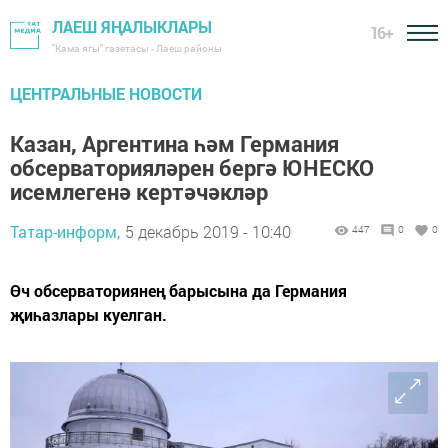
ЛАЕШ ЯҢАЛЫКЛАРЫ
16+
"Кама ягы" газетасы - Лаеш районы
ЦЕНТРАЛЬНЫЕ НОВОСТИ
Казан, Аргентина һәм Германия
обсерваторияләрен бергә ЮНЕСКО
исемлегенә кертәчәкләр
Татар-информ,
5 декабрь 2019 - 10:40
447
0
0
Өч обсерваториянең барысына да Германия
җиһазлары куелган.