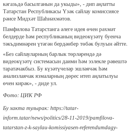
кәгазьдә басылганын да укыды», - дип аңлатты
Татарстан Республикасы Үзәк сайлау комиссиясе
рәисе Мидхәт Шаһиәхмәтов.
Памфилова Татарстанга әлеге идея өчен рәхмәт
белдерде һәм республиканың видеокүзәтү буенча
тәкъдимнәрен үтәгән бердәнбер төбәк булуын әйтте.
«Без сайлауларның барлык төрләрендә дә
видеокүзәтү системасын даими һәм эзлекле рәвештә
таратачакбыз. Бу күзәтүчеләр эшләячәк һәм
анализлаячак язмаларның дөрес итеп аңлатылуы
өчен кирәк», - диде ул.
Фото: ЦИК РФ
Бу хакта тулырак: https://tatar-
inform.tatar/news/politics/28-11-2019/pamfilova-
tatarstan-z-k-saylau-komissiyasen-referendumdagy-