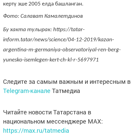
кертү эше 2005 елда башланган.
Фото: Салават Камалетдинов
Бу хакта тулырак: https://tatar-
inform.tatar/news/science/04-12-2019/kazan-
argentina-m-germaniya-observatoriyal-ren-berg-
yunesko-isemlegen-kert-ch-kl-r-5697971
Следите за самым важным и интересным в
Telegram-канале
Татмедиа
Читайте новости Татарстана в
национальном мессенджере MАХ:
https://max.ru/tatmedia