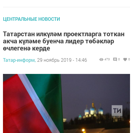
ЦЕНТРАЛЬНЫЕ НОВОСТИ
Татарстан илкүләм проектларга тоткан
акча күләме буенча лидер төбәкләр
өчлегенә керде
Татар-информ,
29 ноябрь 2019 - 14:46
473
0
0