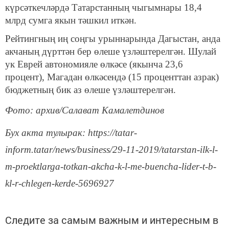
күрсәткечләрдә Татарстанның чыгымнары 18,4
млрд сумга якын тәшкил иткән.
Рейтингның иң соңгы урыннарында Дагыстан, анда
акчаның дүрттән бер өлеше үзләштерелгән. Шулай
ук Еврей автономияле өлкәсе (якынча 23,6
процент), Магадан өлкәсендә (15 проценттан азрак)
бюджетның бик аз өлеше үзләштерелгән.
Фото: архив/Салават Камалетдинов
Бух акта тулырак: https://tatar-
inform.tatar/news/business/29-11-2019/tatarstan-ilk-l-
m-proektlarga-totkan-akcha-k-l-me-buencha-lider-t-b-
kl-r-chlegen-kerde-5696927
Следите за самым важным и интересным в