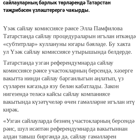
сайлауларның барлык төрләрендә Татарстан
тәҗрибәсен үзләштерергә чакырды.
Үзәк сайлау комиссиясе рәисе Элла Памфилова
Татарстанда сайлау процедураларын игълан иткәндә
«субтитрлар» куллануны югары бәяләде. Бу хакта
ул Үзәк сайлау комиссиясе утырышында белдерде.
Татарстанда узган референдумнарда сайлау
комиссиясе рәисе участокларның берсендә, хәзерге
вакытта нинди сайлау барганлыгын аңлатып, үз
сүзләрен кәгазьдә язу белән кабатлады. Закон
нигезендә теләсә кайсы сайлау компаниясе
вакытында күзәтүчеләр өчен гамәлләрне игълан итү
кирәк.
«Узган сайлауларда безнең участокларның берсендә
рәис, шул исәптән референдумнарда вакытыннан
алдан тавыш биргәндә дә, сайлау гамәлләрен