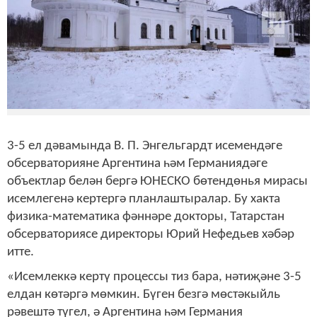
3-5 ел дәвамында В. П. Энгельгардт исемендәге
обсерваторияне Аргентина һәм Германиядәге
объектлар белән бергә ЮНЕСКО бөтендөнья мирасы
исемлегенә кертергә планлаштыралар. Бу хакта
физика-математика фәннәре докторы, Татарстан
обсерваториясе директоры Юрий Нефедьев хәбәр
итте.
«Исемлеккә кертү процессы тиз бара, нәтиҗәне 3-5
елдан көтәргә мөмкин. Бүген безгә мөстәкыйль
рәвештә түгел, ә Аргентина һәм Германия