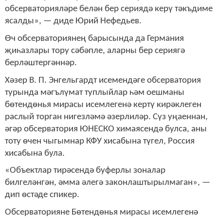
обсерваторияләре белән бер сериядә керү тәкъдиме
ясалды», — диде Юрий Нефедьев.
Өч обсерваториянең барысында да Германия
җиһазлары тору сәбәпле, аларны бер сериягә
берләштергәннәр.
Хәзер В. П. Энгельгардт исемендәге обсерватория
турында мәгълүмат туплыйлар һәм оешманы
бөтендөнья мирасы исемлегенә кертү кирәклеген
раслый торган нигезләмә әзерлиләр. Сүз уңаеннан,
әгәр обсерватория ЮНЕСКО химаясендә булса, аны
тоту өчен чыгымнар КФУ хисабына түгел, Россия
хисабына була.
«Объектлар тирәсендә буферлы зоналар
билгеләнгән, әмма әлегә законлаштырылмаган», —
дип өстәде спикер.
Обсерваторияне Бөтендөнья мирасы исемлегенә