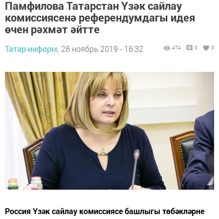
Памфилова Татарстан Үзәк сайлау
комиссиясенә референдумдагы идея
өчен рәхмәт әйтте
Татар-информ,
28 ноябрь 2019 - 16:32
474
0
0
Россия Үзәк сайлау комиссиясе башлыгы төбәкләрне