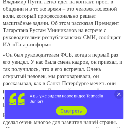
Владимир Путин легко идет на контакт, прост в
общении и в то же время – это человек железной
воли, который профессионально решает
масштабные задачи. Об этом рассказал Президент
Татарстана Рустам Минниханов на встрече с
руководителями республиканских СМИ, сообщает
ИА «Татар-информ».
«Он был руководителем ФСБ, когда я первый раз
его увидел. У нас была смена кадров, он приехал, и
так получилось, что я его встречал. Очень
открытый человек, мы разговаривали, он
рассказывал, как в Санкт-Петербурге мечеть они
реконструировали. Вот такой интересный состоялся
А вы уже видели новое видео Tatmedia
первый разговор», – поделился воспоминаниями
Junior?
Президент РТ.
Cмотреть
Рустам Минниханов отметил, что Владимир Путин
сделал очень многое для развития нашей страны.