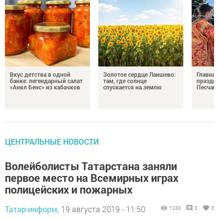
Вкус детства в одной
Золотое сердце Лаишево:
Главны
банке: легендарный салат
там, где солнце
праздни
«Анкл Бенс» из кабачков
спускается на землю
Песчан
ЦЕНТРАЛЬНЫЕ НОВОСТИ
Волейболисты Татарстана заняли
первое место на Всемирных играх
полицейских и пожарных
Татар-информ,
19 августа 2019 - 11:50
1233
0
0