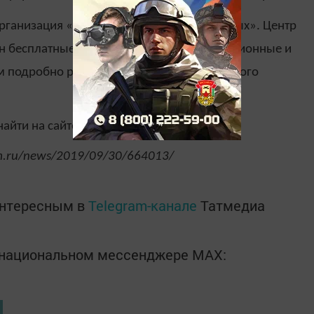
организация «Центр поддержки самозанятых». Центр
ан бесплатные информационно-консультационные и
м подробно рассказывают об условиях нового
ти на сайте – www.tvoedelo.pro.
rm.ru/news/2019/09/30/664013/
интересным в
Telegram-канале
Татмедиа
в национальном мессенджере MАХ: