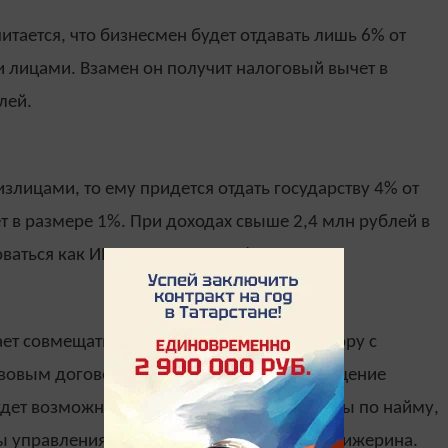
тается, что бизнесмен будет отдавать лишь 6% от
 лицами. Взамен он получит налоговый вычет в
лей.
злицами, то ему придется отдать государству 4% от
т в размере 1%. При доходах свыше 2,4 млн рублей в
ваться как ИП или платить НДФЛ.
ает совмещать работу по трудовому договору с
авовым договорам. Таким образом, совмещение
удет возможно в свободное время от работы по найму,
лы управления по трудовому праву Юлия Жижерина.