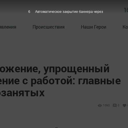
1
5
Автоматическое закрытие баннера через
явления
Происшествия
Наши Герои
Ко
ложение, упрощенный
ние с работой: главные
озанятых
1093
0