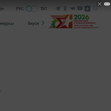
6+
РУС
ТАТ
нкурсы
Вкусности
Фотогалерея
ВИДЕ
0