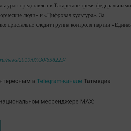
ьтура» представлен в Татарстане тремя федеральными
ворческие люди» и «Цифровая культура». За
ике пристально следит группа контроля партии «Едина
m.ru/news/2019/07/30/658223/
интересным в
Telegram-канале
Татмедиа
в национальном мессенджере MАХ: