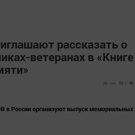
риглашают рассказать о
иках-ветеранах в «Книге
мяти»
1496
0
ОВ в России организуют выпуск мемориальных