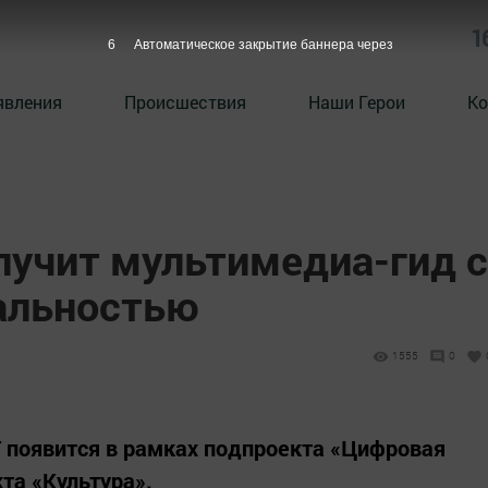
1
5
Автоматическое закрытие баннера через
явления
Происшествия
Наши Герои
Ко
лучит мультимедиа-гид с
альностью
1555
0
 появится в рамках подпроекта «Цифровая
та «Культура».