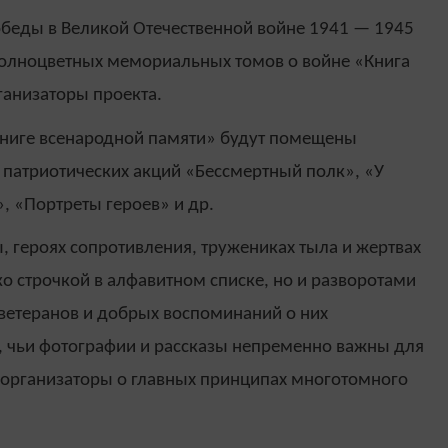
беды в Великой Отечественной войне 1941 — 1945
полноцветных мемориальных томов о войне «Книга
ганизаторы проекта.
Книге всенародной памяти» будут помещены
патриотических акций «Бессмертный полк», «У
, «Портреты героев» и др.
, героях сопротивления, тружениках тыла и жертвах
ко строчкой в алфавитном списке, но и разворотами
 ветеранов и добрых воспоминаний о них
, чьи фотографии и рассказы непременно важны для
 организаторы о главных принципах многотомного