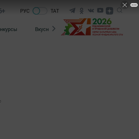
6+
РУС
ТАТ
нкурсы
Вкусности
Фотогалерея
ВИДЕ
0