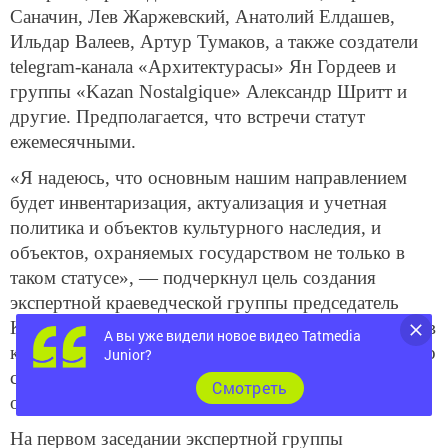
Саначин, Лев Жаржевский, Анатолий Елдашев,
Ильдар Валеев, Артур Тумаков, а также создатели
telegram-канала «Архитектурасы» Ян Гордеев и
группы «Kazan Nostalgique» Александр Шритт и
другие. Предполагается, что встречи статут
ежемесячными.
«Я надеюсь, что основным нашим направлением
будет инвентаризация, актуализация и учетная
политика и объектов культурного наследия, и
объектов, охраняемых государством не только в
таком статусе», — подчеркнул цель создания
экспертной краеведческой группы председатель
Комитета Республики Татарстан по охране объектов
А вы уже видели новое видео Tatmedia
культурного наследия Иван Гущин. Он отметил, что
Junior?
собрания планируют проводить с выездом на
Cмотреть
объекты.
На первом заседании экспертной группы