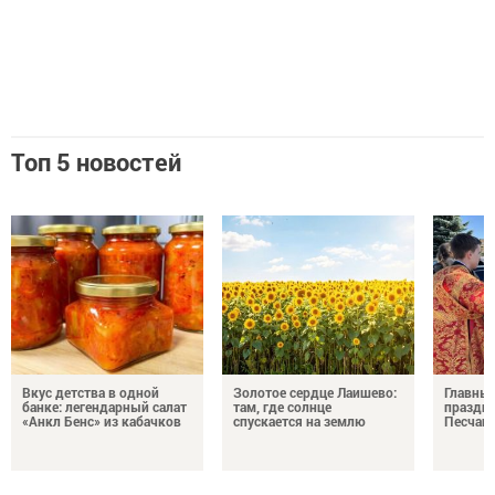
Топ 5 новостей
Вкус детства в одной
Золотое сердце Лаишево:
Главны
банке: легендарный салат
там, где солнце
праздни
«Анкл Бенс» из кабачков
спускается на землю
Песчан