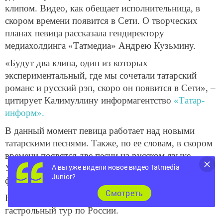
клипом. Видео, как обещает исполнительница, в
скором времени появится в Сети. О творческих
планах певица рассказала гендиректору
медиахолдинга «Татмедиа» Андрею Кузьмину.
«Будут два клипа, один из которых
экспериментальный, где мы сочетали татарский
романс и русский рэп, скоро он появится в Сети», –
цитирует Калимуллину информагентство
«Татар-
информ».
В данный момент певица работает над новыми
татарскими песнями. Также, по ее словам, в скором
времени появятся две песни на русском языке.
А вы уже видели новое видео Tatmedia
Услышать одну из них можно будет на одном из
Junior?
федеральных радиостанций.
Cмотреть
Весной Эльмира Калимуллина отправит в
гастрольный тур по России.