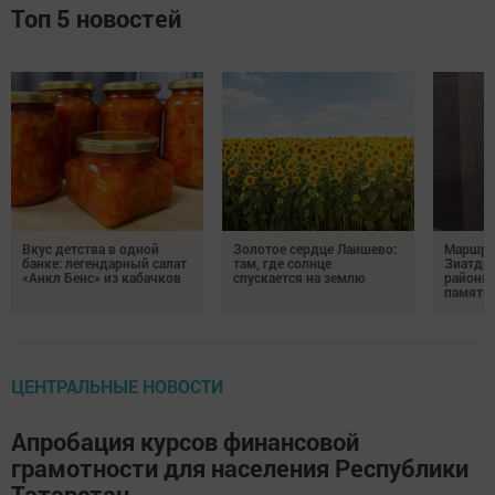
Топ 5 новостей
Вкус детства в одной
Золотое сердце Лаишево:
Маршру
банке: легендарный салат
там, где солнце
Зиатди
«Анкл Бенс» из кабачков
спускается на землю
районы 
память 
ЦЕНТРАЛЬНЫЕ НОВОСТИ
Апробация курсов финансовой
грамотности для населения Республики
Татарстан