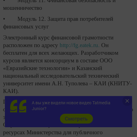
• Модуль 11. Финансовая безопасность и
мошенничество
• Модуль 12. Защита прав потребителей
финансовых услуг
Электронный курс финансовой грамотности
расположен по адресу
http://fg.eatek.ru.
Он
бесплатен для всех желающих. Разработчиком
курсов является консорциум в составе ООО
«Евразийские технологии» и Казанский
национальный исследовательский технический
университет имени А.Н. Туполева – КАИ (КНИТУ-
КАИ).
После апробации планируется дистанционное
А вы уже видели новое видео Tatmedia
Junior?
обучение 1000 слушателей. После завершения этого
этапа, курсы будут переданы Министерству
Cмотреть
Образования Республики Татарстан и выложены на
ресурсах Министерства для публичного