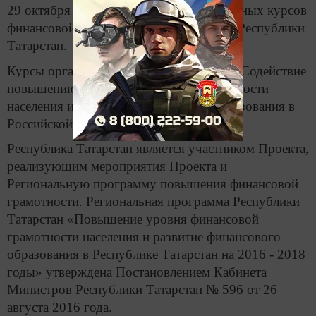
29 октября началась апробация электронных курсов
финансовой грамотности для населения Республики
Татарстан.
Курсы организованы в рамках проекта «Содействие
повышению уровня финансовой грамотности
населения и развитию финансового образования в
Российской Федерации».
Республика Татарстан является участником Проекта,
реализующим мероприятия Проекта и
Региональную программу повышения финансовой
грамотности. Региональная программа Республики
Татарстан «Повышение уровня финансовой
грамотности населения и развитие финансового
образования в Республике Татарстан на 2016 - 2018
годы» утверждена Постановлением Кабинета
Министров Республики Татарстан № 596 от 26
августа 2016 года.