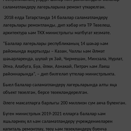
сәламәтләндерү лагерьларына ремонт үткәрелгән.
2018 елда Татарстанда 14 балалар сәламәтләндерү
лагерьлары ремонтланды, дип хәбәр итә ТР Төзелеш,
архитектура һәм ТКХ министрлыгы матбугат хезмәте.
“Балалар лагерьлары республиканың 14 шәһәр һәм
районында яңартылды – Казан, Чаллы һәм Әлмәт
шәһәрләрендә, шулай ук Зәй, Чирмешән, Минзәлә, Нурлат,
Әтнә, Алабуга, Буа, Әлки, Азнакай, Питрәч һәм Лаеш
районнарында”, – дип билгеләп үттеләр министрлыкта.
Быел балалар сәламәтләндерү лагерьларында алты яңа
объект төзелгән, берсе төзекләндерелгән.
Әлеге максатларга барлыгы 200 миллион сум акча бүленгән.
Бүген министрлык 2019-2021 елларга балалар һәм
яшьләрнең ял һәм сәламәтләндерү учреждениеләрен
капиталь ремонтлау, төзү һәм төзекләндерү буенча