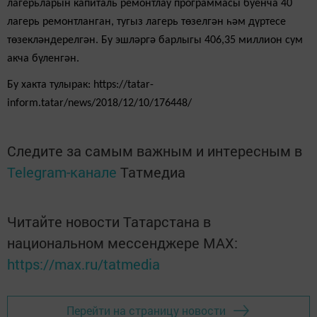
лагерьларын капиталь ремонтлау программасы буенча 40
лагерь ремонтланган, тугыз лагерь төзелгән һәм дүртесе
төзекләндерелгән. Бу эшләргә барлыгы 406,35 миллион сум
акча бүленгән.
Бу хакта тулырак: https://tatar-
inform.tatar/news/2018/12/10/176448/
Следите за самым важным и интересным в
Telegram-канале
Татмедиа
Читайте новости Татарстана в
национальном мессенджере MАХ:
https://max.ru/tatmedia
Перейти на страницу новости