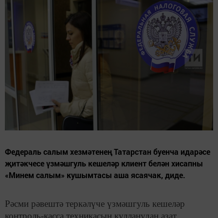
Федераль салым хезмәтенең Татарстан буенча идарәсе
җитәкчесе үзмәшгуль кешеләр клиент белән хисапны
«Минем салым» кушымтасы аша ясаячак, диде.
Рәсми рәвештә теркәлүче үзмәшгуль кешеләр
контроль-касса техникасын кулланудан азат