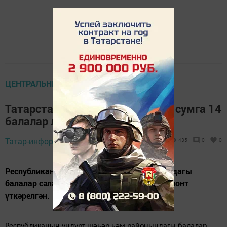
ЦЕНТРАЛЬНЫЕ НОВОСТИ
Татарстанда быел 200 миллион сумга 14
балалар лагере ремонтланган
Татар-информ,
10 декабрь 2018 - 15:29
435
0
0
Республиканың ундүрт шәһәр һәм районындагы
балалар сәламәтләндерү лагерьларына ремонт
үткәрелгән.
Республиканың ундүрт шәһәр һәм районындагы балалар