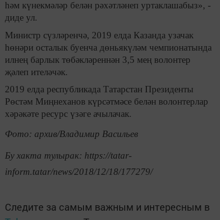
һәм күнекмәләр белән рәхәтләнеп уртаклашабыз», -
диде ул.
Министр сүзләренчә, 2019 елда Казанда узачак
һөнәри осталык буенча дөньякүләм чемпионатында
илнең барлык төбәкләреннән 3,5 мең волонтер
җәлеп ителәчәк.
2019 елда республикада Татарстан Президенты
Рөстәм Миңнеханов күрсәтмәсе белән волонтерлар
хәрәкәте ресурс үзәге ачылачак.
Фото: архив/Владимир Васильев
Бу хакта тулырак: https://tatar-
inform.tatar/news/2018/12/18/177279/
Следите за самым важным и интересным в