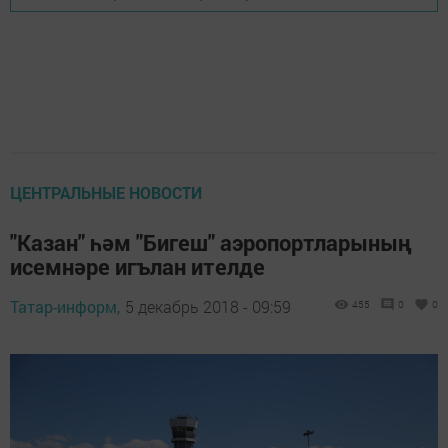
ЦЕНТРАЛЬНЫЕ НОВОСТИ
"Казан" һәм "Бигеш" аэропортларының
исемнәре игълан ителде
Татар-информ,
5 декабрь 2018 - 09:59
455
0
0