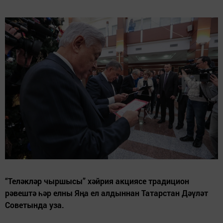
“Теләкләр чыршысы” хәйрия акциясе традицион
рәвештә һәр елны Яңа ел алдыннан Татарстан Дәүләт
Советында уза.