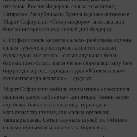
ителәчәк. Россия Федераль салым хезмәтенең
Татарстан Республикасы буенча идарәсе җитәкчесе
Марат Сафиуллин «Татар-информ» агентлыгына
биргән интервьюсында шулай дип белдерде.
«Профессиональ керемгә салым» режимына күчкән
салым түләүчеләр контроль-касса техникасын
кулланудан азат ителә – сатып алучылар белән
барлык исәп-хисап, касса чегын формалаштыру һәм
бирүне дә кертеп, турыдан-туры «Минем салым»
кушымтасында ясалачак», - диде ул.
Марат Сафиуллин мобиль кушымтаны «үзмәшгуль
кешенең шәхси кабинеты» дип атады. Чөнки керем
алу белән бәйле исәп-хисаплар турындагы
мәгълүматлар шуның аша салым органына
тапшырылачак. Сатып алучыга шулай ук «Минем
салым» кушымтасы аша чек та биреләчәк.