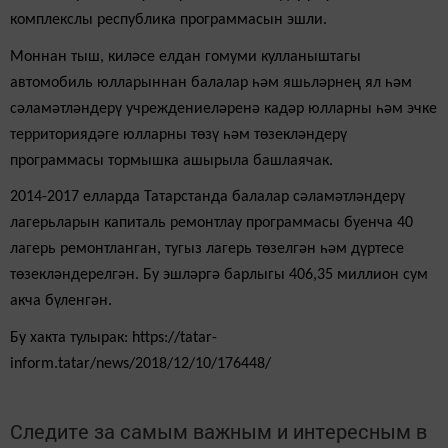
комплекслы республика программасын эшли.
Моннан тыш, киләсе елдан гомуми кулланыштагы
автомобиль юлларыннан балалар һәм яшьләрнең ял һәм
сәламәтләндерү учреждениеләренә кадәр юлларны һәм эчке
территориядәге юлларны төзү һәм төзекләндерү
программасы тормышка ашырыла башлаячак.
2014-2017 елларда Татарстанда балалар сәламәтләндерү
лагерьларын капиталь ремонтлау программасы буенча 40
лагерь ремонтланган, тугыз лагерь төзелгән һәм дүртесе
төзекләндерелгән. Бу эшләргә барлыгы 406,35 миллион сум
акча бүленгән.
Бу хакта тулырак: https://tatar-
inform.tatar/news/2018/12/10/176448/
Следите за самым важным и интересным в