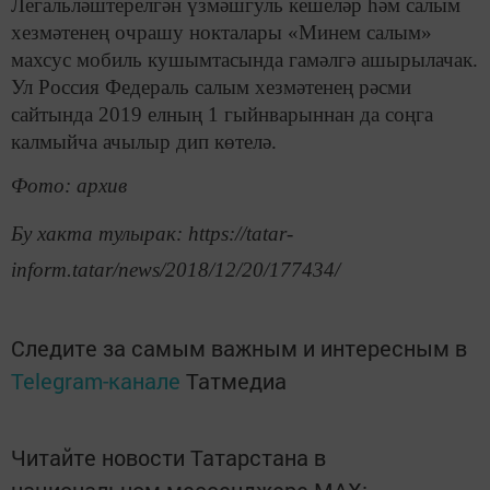
Легальләштерелгән үзмәшгуль кешеләр һәм салым
хезмәтенең очрашу нокталары «Минем салым»
махсус мобиль кушымтасында гамәлгә ашырылачак.
Ул Россия Федераль салым хезмәтенең рәсми
сайтында 2019 елның 1 гыйнварыннан да соңга
калмыйча ачылыр дип көтелә.
Фото: архив
Бу хакта тулырак: https://tatar-
inform.tatar/news/2018/12/20/177434/
Следите за самым важным и интересным в
Telegram-канале
Татмедиа
Читайте новости Татарстана в
национальном мессенджере MАХ: