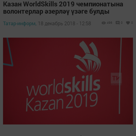
Казан WorldSkills 2019 чемпионатына
волонтерлар әзерләү үзәге булды
Татар-информ,
18 декабрь 2018 - 12:58
496
0
0