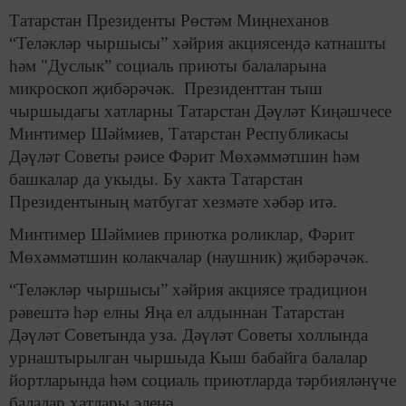
Татарстан Президенты Рөстәм Миңнеханов
“Теләкләр чыршысы” хәйрия акциясендә катнашты
һәм "Дуслык” социаль приюты балаларына
микроскоп җибәрәчәк. Президенттан тыш
чыршыдагы хатларны Татарстан Дәүләт Киңәшчесе
Минтимер Шәймиев, Татарстан Республикасы
Дәүләт Советы рәисе Фәрит Мөхәммәтшин һәм
башкалар да укыды. Бу хакта Татарстан
Президентының матбугат хезмәте хәбәр итә.
Минтимер Шәймиев приютка роликлар, Фәрит
Мөхәммәтшин колакчалар (наушник) җибәрәчәк.
“Теләкләр чыршысы” хәйрия акциясе традицион
рәвештә һәр елны Яңа ел алдыннан Татарстан
Дәүләт Советында уза. Дәүләт Советы холлында
урнаштырылган чыршыда Кыш бабайга балалар
йортларында һәм социаль приютларда тәрбияләнүче
балалар хатлары эленә.