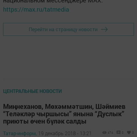
https://max.ru/tatmedia
Перейти на страницу новости
ЦЕНТРАЛЬНЫЕ НОВОСТИ
Миңнеханов, Мөхәммәтшин, Шәймиев
“Теләкләр чыршысы” янына “Дуслык”
приюты өчен бүләк салды
Татар-информ,
19 декабрь 2018 - 13:21
474
0
0