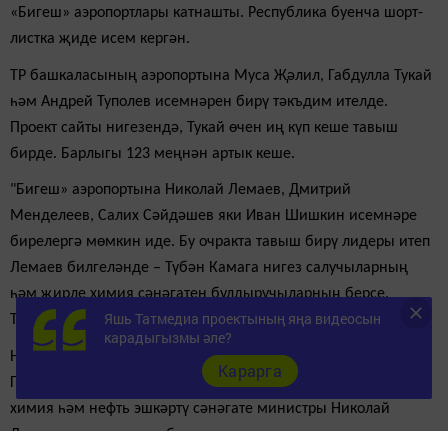
«Бигеш» аэропортлары катнашты. Республика буенча шорт-
листка җиде исем кергән.
ТР башкаласының аэропортына Муса Җәлил, Габдулла Тукай
һәм Андрей Туполев исемнәрен бирү тәкъдим ителде.
Проект сайты нигезендә, Тукай өчен иң күп кеше тавыш
бирде. Барлыгы 123 меңнән артык кеше.
"Бигеш» аэропортына Николай Лемаев, Дмитрий
Менделеев, Салих Сәйдәшев яки Иван Шишкин исемнәре
бирелергә мөмкин иде. Бу очракта тавыш бирү лидеры итеп
Лемаев билгеләнде – Түбән Камага нигез салучыларның
һәм җирле химия сәнәгатен булдыручыларның берсе.
Яшь Татмедиа проектының яңа видеосын
Тавыш бирүдә 65 меңнән артык кеше катнашты.
карадыгызмы әле?
Нәтиҗәдә, "Казан" аэропорты татар әдәбияты классигы
Карарга
Габдулла Тукай исемен алды, ә "Бигеш" аэропорты СССР
химия һәм нефть эшкәртү сәнәгате министры Николай
Лемаев исеменә лаек булды.