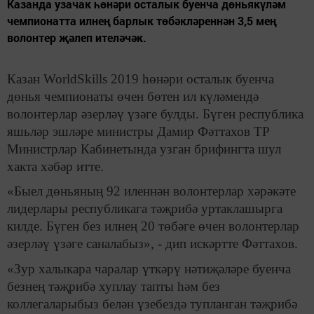
Казанда узачак һөнәри осталык буенча дөньякүләм
чемпионатта илнең барлык төбәкләреннән 3,5 мең
волонтер җәлеп ителәчәк.
Казан WorldSkills 2019 һөнәри осталык буенча
дөнья чемпионаты өчен бөтен ил күләмендә
волонтерлар әзерләү үзәге булды. Бүген республика
яшьләр эшләре министры Дамир Фәттахов ТР
Министрлар Кабинетында узган брифингта шул
хакта хәбәр итте.
«Быел дөньяның 92 иленнән волонтерлар хәрәкәте
лидерлары республикага тәҗрибә уртаклашырга
килде. Бүген без илнең 20 төбәге өчен волонтерлар
әзерләү үзәге саналабыз», - дип искәртте Фәттахов.
«Зур халыкара чаралар үткәрү нәтиҗәләре буенча
безнең тәҗрибә хуплау тапты һәм без
коллегаларыбыз белән үзебездә тупланган тәҗрибә