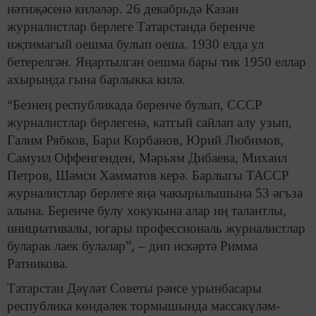
нәтиҗәсенә киләләр. 26 декабрьдә Казан
журналистлар берлеге Татарстанда беренче
иҗтимагый оешма булып оеша. 1930 елда ул
бетерелгән. Яңартылган оешма бары тик 1950 еллар
ахырында гына барлыкка килә.
“Безнең республикада беренче булып, СССР
журналистлар берлегенә, катгый сайлап алу узып,
Галим Рябков, Бари Корбанов, Юрий Любимов,
Самуил Оффенгенден, Мәрьям Дибаева, Михаил
Петров, Шәмси Хамматов керә. Барлыгы ТАССР
журналистлар берлеге яңа чакырылышына 53 әгъза
алына. Беренче булу хокукына алар иң талантлы,
инициативалы, югары профессиональ журналистлар
буларак лаек булалар”, – дип искәртә Римма
Ратникова.
Татарстан Дәүләт Советы рәисе урынбасары
республика көндәлек тормышында массакүләм-