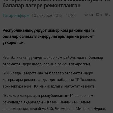
балалар лагере ремонтланган
Татар-информ,
10 декабрь 2018 - 15:29
435
0
0
Республиканың ундүрт шәһәр һәм районындагы
балалар сәламәтләндерү лагерьларына ремонт
үткәрелгән.
Республиканың ундүрт шәһәр һәм районындагы балалар
сәламәтләндерү лагерьларына ремонт үткәрелгән.
2018 елда Татарстанда 14 балалар сәламәтләндерү
лагерьлары ремонтланды, дип хәбәр итә ТР Төзелеш,
архитектура һәм ТКХ министрлыгы матбугат хезмәте.
“Балалар лагерьлары республиканың 14 шәһәр һәм
районында яңартылды – Казан, Чаллы һәм Әлмәт
шәһәрләрендә, шулай ук Зәй, Чирмешән, Минзәлә, Нурлат,