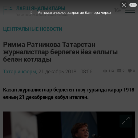
ЛАЕШ ЯҢАЛЫКЛАРЫ
16+
3
Автоматическое закрытие баннера через
"Кама ягы" газетасы - Лаеш районы
ЦЕНТРАЛЬНЫЕ НОВОСТИ
Римма Ратникова Татарстан
журналистлар берлеген йөз еллыгы
белән котлады
Татар-информ,
21 декабрь 2018 - 08:56
512
0
0
Казан журналистлар берлеген төзү турында карар 1918
елның 21 декабрендә кабул ителгән.