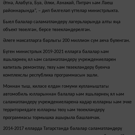
Әтнә, Алабуга, Буа, Әлки, Азнакай, Питрәч һәм Лаеш
районнарында”, – дип билгеләп үттеләр министрлыкта.
Быел балалар сәламәтләндерү лагерьларында алты яңа
объект төзелгән, берсе төзекләндерелгән.
Әлеге максатларга барлыгы 200 миллион сум акча бүленгән.
Бүген министрлык 2019-2021 елларга балалар һәм
яшьләрнең ял һәм сәламәтләндерү учреждениеләрен
капиталь ремонтлау, төзү һәм төзекләндерү буенча
комплекслы республика программасын эшли.
Моннан тыш, киләсе елдан гомуми кулланыштагы
автомобиль юлларыннан балалар һәм яшьләрнең ял һәм
сәламәтләндерү учреждениеләренә кадәр юлларны һәм эчке
территориядәге юлларны төзү һәм төзекләндерү
программасы тормышка ашырыла башлаячак.
2014-2017 елларда Татарстанда балалар сәламәтләндерү