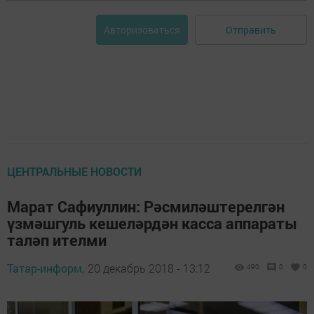
Отправить
Авторизоваться
ЦЕНТРАЛЬНЫЕ НОВОСТИ
Марат Сафиуллин: Рәсмиләштерелгән
үзмәшгуль кешеләрдән касса аппараты
таләп ителми
Татар-информ,
20 декабрь 2018 - 13:12
490
0
0