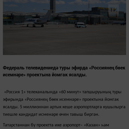
Федераль телевидениедә туры эфирда «Россиянең бөек
исемнәре» проектына йомгак ясалды.
«Россия 1» телеканалында «60 минут» тапшыруының туры
эфирында «Россиянең бөек исемнәре» проектына йомгак
ясалды. 5 миллионнан артык кеше аэропортларга кушылырга
тиешле кандидат исменәре өчен тавыш биргән.
Татарстаннан бу проектта ике аэропорт– «Казан» һәм