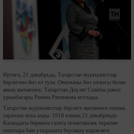
Иртәгә, 21 декабрьдә, Татарстан журналистлар
берлегенә йөз ел тула. Оешманы йөз еллыгы белән
аның җитәкчесе, Татарстан Дәүләт Советы рәисе
урынбасары Римма Ратникова котлады.
Татарстан журналистлар берлеге җитәкчесе оешма
тарихын искә алды. 1918 елның 21 декабрендә
Казандагы берничә газета теләктәшлек төркеме
оештыра һәм утырышта берләшү кирәклеге