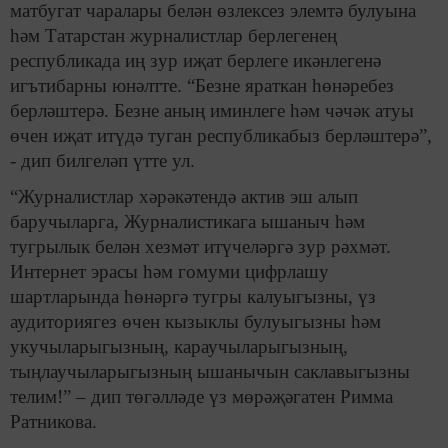
матбугат чаралары белән өзлексез элемтә булуына
һәм Татарстан журналистлар берлегенең
республикада иң зур иҗат берлеге икәнлегенә
игътибарны юнәлтте. “Безне яраткан һөнәребез
берләштерә. Безне аның иминлеге һәм чәчәк атуы
өчен иҗат итүдә туган республикабыз берләштерә”,
- дип билгеләп үтте ул.
“Журналистлар хәрәкәтендә актив эш алып
баручыларга, Журналистикага ышаныч һәм
тугрылык белән хезмәт итүчеләргә зур рәхмәт.
Интернет эрасы һәм гомуми цифрлашу
шартларында һөнәргә тугры калуыгызны, үз
аудиториягез өчен кызыклы булуыгызны һәм
укучыларыгызның, караучыларыгызның,
тыңлаучыларыгызның ышанычын саклавыгызны
телим!” – дип төгәлләде үз мөрәҗәгатен Римма
Ратникова.