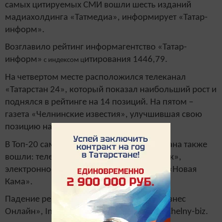
самых цитируемых СМИ вошли шесть изданий
мадиахолдинга «Татмедиа», информирует «Татар-
информ».
Возглавило рейтинг информагентство «Татар-
информ»
итирования 1446,79.
с индексом ц
На четвертом месте расположился телеканал
«Татарстан 24», который показал наибольший рост и
поднялся в рейтинге на 14 позиций. На пятом –
газета «Челнинские известия», улучшившая свою
позицию на 4 пункта.
В Топ-20 самых цитируемых СМИ Татарстана также
вошли: телекомпания «НТР – Нижнекамск»,
электронное издание «События», газета «Новая
Кама».
Падение рейтинга показали издания «Бизнес
Онлайн», Inkazan, Kazanfirst, Prokazan и Chelny-biz.