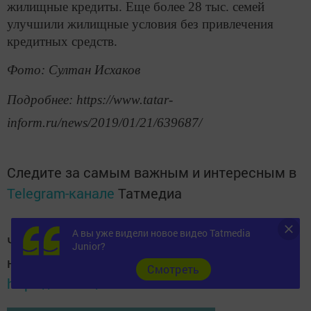
жилищные кредиты. Еще более 28 тыс. семей
улучшили жилищные условия без привлечения
кредитных средств.
Фото: Султан Исхаков
Подробнее: https://www.tatar-
inform.ru/news/2019/01/21/639687/
Следите за самым важным и интересным в
Telegram-канале
Татмедиа
А вы уже видели новое видео Tatmedia
Читайте новости Татарстана в
Junior?
национальном мессенджере MАХ:
Cмотреть
https://max.ru/tatmedia