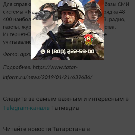
Для справки: рейтинг построен на основе базы СМИ
системы «Медиалогия», включающей порядка 48
400 наиболее влиятельных источников: ТВ, радио,
газеты, журналы, информационные агентства,
Интернет-СМИ. При подсчете рейтингов не
учитывались новостные агрегаторы.
Фото: архив/Ильнар Тухбатов
Подробнее: https://www.tatar-
inform.ru/news/2019/01/21/639686/
Следите за самым важным и интересным в
Telegram-канале
Татмедиа
Читайте новости Татарстана в