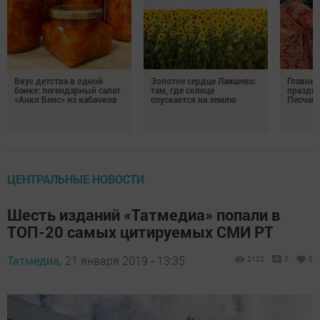
Вкус детства в одной
Золотое сердце Лаишево:
Главны
банке: легендарный салат
там, где солнце
праздни
«Анкл Бенс» из кабачков
спускается на землю
Песчан
ЦЕНТРАЛЬНЫЕ НОВОСТИ
Шесть изданий «Татмедиа» попали в
ТОП-20 самых цитируемых СМИ РТ
Татмедиа,
21 января 2019 - 13:35
2122
0
0