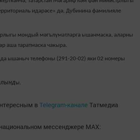
керткәнчә, Татарстан Мәгариф һәм фән министрлыгы
ерриториаль идарәсе» дә, Дубинина фамилияле
стрлыгы мондый мәгълүматларга ышанмаска, аларны
р аша таратмаска чакыра.
нда ышаныч телефоны (291-20-02) яки 02 номеры
алынд
ы.
интересным в
Telegram-канале
Татмедиа
в национальном мессенджере MАХ: