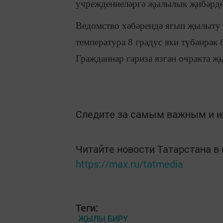
учреждениеләргә җылылык җибәрде
Ведомство хәбәрендә ягып җылыту 
температура 8 градус яки түбәнрәк 
Гражданнар гариза язган очракта җ
Следите за самым важным и 
Читайте новости Татарстана 
https://max.ru/tatmedia
Теги:
ҖЫЛЫ БИРҮ