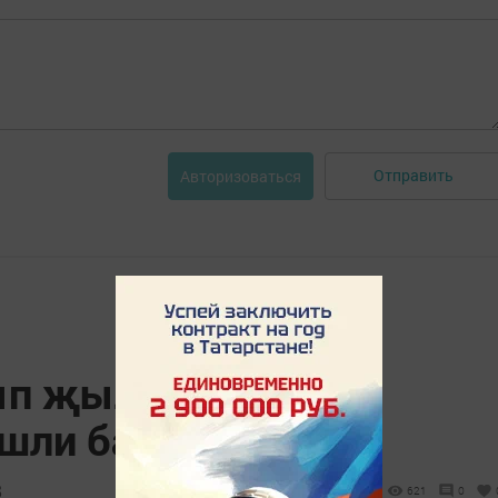
Отправить
Авторизоваться
ып җылыту буенча
эшли башлады
8
621
0