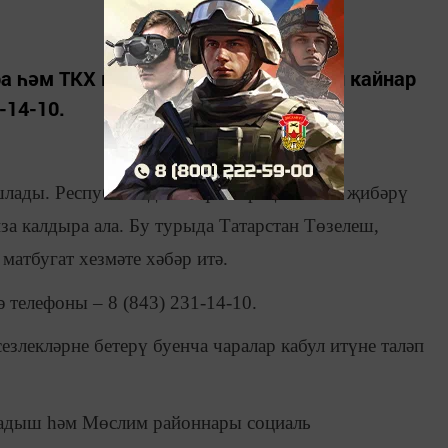
ура һәм ТКХ министрлыгы оештырган кайнар
-14-10.
ашлады. Республикада яшәүчеләр җылылык җибәрү
за калдыра ала. Бу турыда Татарстан Төзелеш,
атбугат хезмәте хәбәр итә.
 телефоны – 8 (843) 231-14-10.
езлекләрне бетерү буенча чаралар кабул итүне таләп
адыш һәм Мөслим районнары социаль