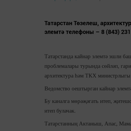
Татарстан Төзелеш, архитект
элемтә телефоны – 8 (843) 231
Татарстанда кайнар элемтә эшли б
проблемалары турында сөйләп, гари
архитектура һәм ТКХ министрлыгы м
Ведомство оештырган кайнар элемтә
Бу каналга мөрәҗәгать итеп, җитешс
итеп булачак.
Татарстанның Актаныш, Апас, Мам