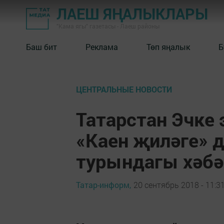
ЛАЕШ ЯҢАЛЫКЛАРЫ
"Кама ягы" газетасы - Лаеш районы
Баш бит
Реклама
Төп яңалык
Б
ЦЕНТРАЛЬНЫЕ НОВОСТИ
Татарстан Эчке
«Каен җиләге» д
турындагы хәбә
Татар-информ,
20 сентябрь 2018 - 11:3