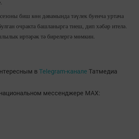
.
сезоны биш көн дәвамында тәүлек буенча уртача
булган очракта башланырга тиеш, дип хәбәр ителә.
ылылык иртәрәк тә бирелергә мөмкин.
интересным в
Telegram-канале
Татмедиа
в национальном мессенджере MАХ: