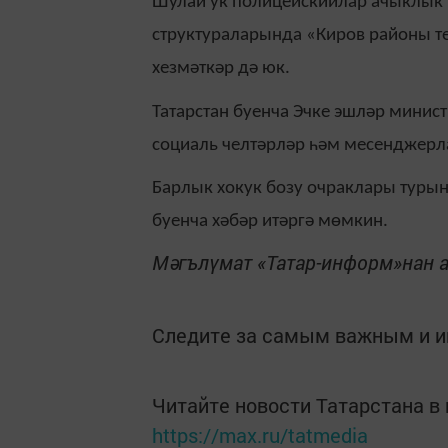
Шулай ук полицейскийлар ачыклык 
структураларында «Киров районы т
хезмәткәр дә юк.
Татарстан буенча Эчке эшләр мини
социаль челтәрләр һәм месенджерла
Барлык хокук бозу очраклары туры
буенча хәбәр итәргә мөмкин.
Мәгълүмат «Татар-информ»нан 
Следите за самым важным и 
Читайте новости Татарстана 
https://max.ru/tatmedia