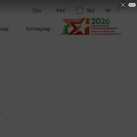
16+
РУС
ТАТ
ннар
Котлаулар
0