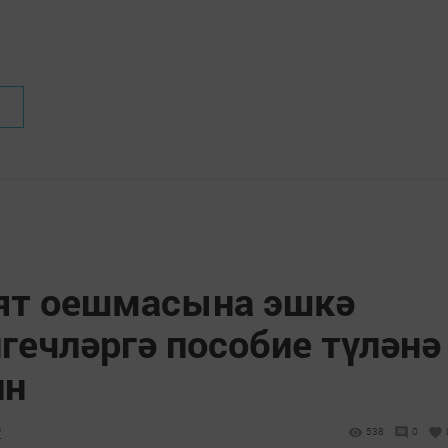
ят оешмасына эшкә
гечләргә пособие түләнә
ин
2
538
0