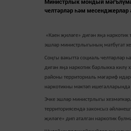
Министрлык мондый мәгълүма
челтәрләр һәм месенджерлар 
«Каен җиләге» дигән яңа наркотик т
эшләр министрлыгының матбугат хез
Соңгы вакытта социаль челтәрләр 
дигән яңа наркотик барлыкка килү 
районы территориаль мәгариф идарә
наркотикны мәктәп ишегалларында б
Эчке эшләр министрлыгы хезмәткәрл
территориясендә законсыз әйләнешт
җиләге» дип аталган наркотик булм