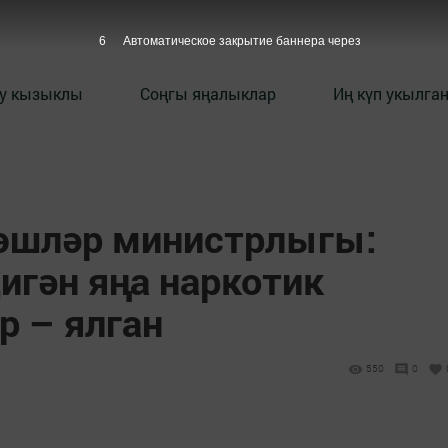
5
Автоматическое закрытие баннера через
у кызыклы
Соңгы яңалыклар
Иң күп укылга
 эшләр министрлыгы:
игән яңа наркотик
р – ялган
1
550
0