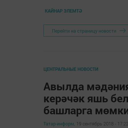
КАЙНАР ЭЛЕМТӘ
Перейти на страницу новости
ЦЕНТРАЛЬНЫЕ НОВОСТИ
Авылда мәдәни
керәчәк яшь бел
башларга мөмк
Татар-информ,
19 сентябрь 2018 - 17:2