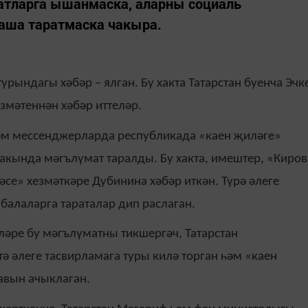
тларга ышанмаска, аларны социаль
аша таратмаска чакыра.
урындагы хәбәр – ялган. Бу хакта Татарстан буенча Эчк
мәтеннән хәбәр иттеләр.
һәм мессенджерларда республикада «каен җиләге»
хакында мәгълүмат таралды. Бу хакта, имештер, «Киров
се» хезмәткәре Дубинина хәбәр иткән. Түрә әлеге
алаларга тараталар дип раслаган.
әре бу мәгълүматны тикшергәч, Татарстан
ә әлеге тасвирламага туры килә торган һәм «каен
авын ачыклаган.