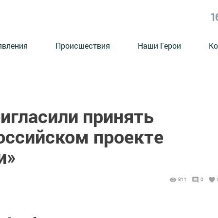
1
явления
Происшествия
Наши Герои
Ко
ригласили принять
российском проекте
и»
811
0