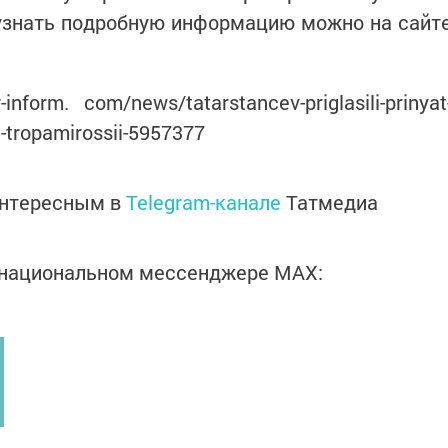
 узнать подробную информацию можно на сайт
nform. com/news/tatarstancev-priglasili-prinyat
e-tropamirossii-5957377
интересным в
Telegram-канале
Татмедиа
в национальном мессенджере MАХ: