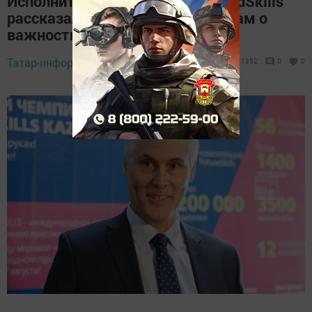
Исполнительный директор WorldSkills
рассказал казанским школьникам о
важности рабочих профессий
Татар-информ,
27 марта 2019 - 15:09
1352
0
0