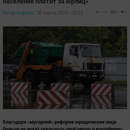
население платит за юрлиц»
Татар-информ,
28 марта 2019 - 09:53
1419
0
0
Благодаря «мусорной» реформе юридические лица
больше не могут скидывать свой мусор в контейнеры