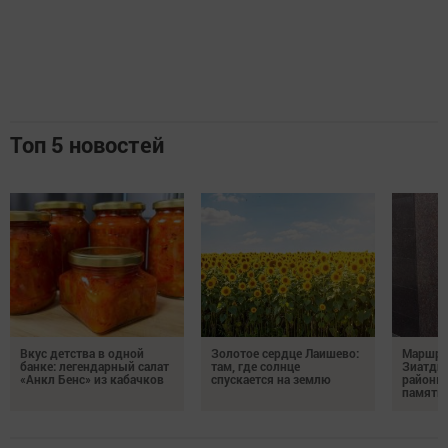
Топ 5 новостей
Вкус детства в одной
Золотое сердце Лаишево:
Маршру
банке: легендарный салат
там, где солнце
Зиатди
«Анкл Бенс» из кабачков
спускается на землю
районы 
память 