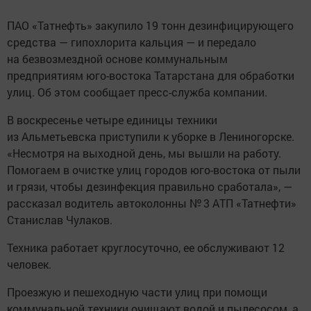
ПАО «Татнефть» закупило 19 тонн дезинфицирующего
средства — гипохлорита кальция — и передало
на безвозмездной основе коммунальным
предприятиям юго-востока Татарстана для обработки
улиц. Об этом сообщает пресс-служба компании.
В воскресенье четыре единицы техники
из Альметьевска приступили к уборке в Лениногорске.
«Несмотря на выходной день, мы вышли на работу.
Помогаем в очистке улиц городов юго-востока от пыли
и грязи, чтобы дезинфекция правильно сработала», —
рассказал водитель автоколонны № 3 АТП «Татнефти»
Станислав Чулаков.
Техника работает круглосуточно, ее обслуживают 12
человек.
Проезжую и пешеходную части улиц при помощи
коммунальной техники очищают водой и пылесосом, а