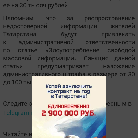
ее на 30 тысяч рублей.
Напомним, что за распространение
недостоверной информации жителей
Татарстана будут привлекать
к административной ответственности
по статье «Злоупотребление свободой
массовой информации». Санкция данной
статьи предусматривает наложение
административного штрафа в размере от 30
до 100 тысяч рублей.
Следите за самым важным и интересным в
Telegram-канале
Татмедиа
Читайте новости Татарстана в