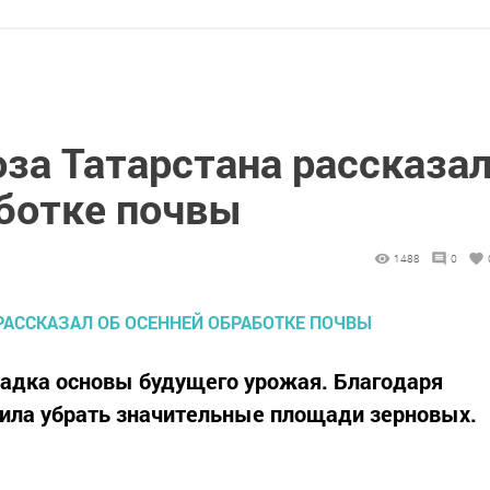
за Татарстана рассказа
аботке почвы
1488
0
ладка основы будущего урожая. Благодаря
лила убрать значительные площади зерновых.