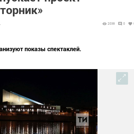
торник»
4
2038
0
ганизуют показы спектаклей.