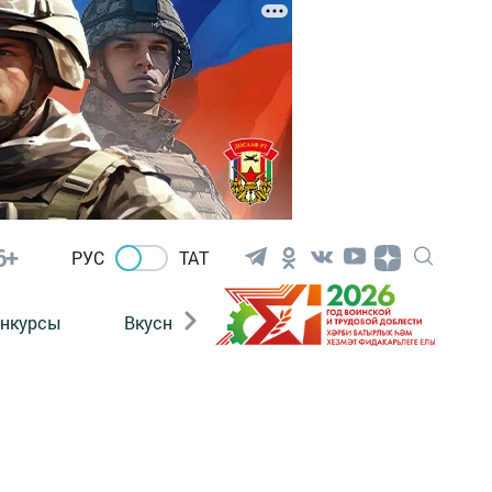
6+
РУС
ТАТ
нкурсы
Вкусности
Фотогалерея
ВИДЕ