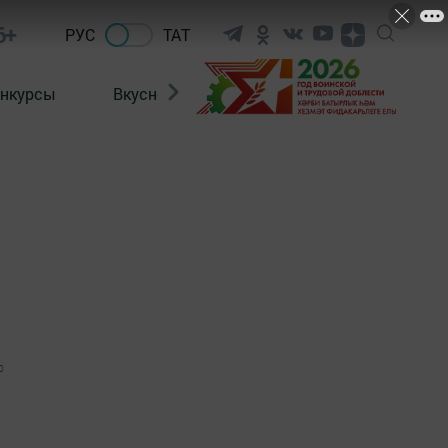
6+
РУС
ТАТ
нкурсы
Вкусности
Фотогалерея
ВИДЕ
0