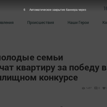
1
4
Автоматическое закрытие баннера через
явления
Происшествия
Наши Герои
Ко
 молодые семьи
чат квартиру за победу в
лищном конкурсе
1457
0