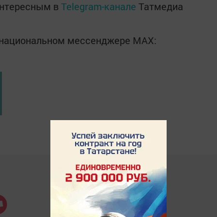
интересным в
Telegram-канале
Татмедиа
в национальном мессенджере MАХ: