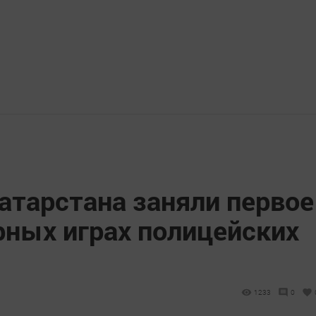
атарстана заняли первое
рных играх полицейских
1233
0