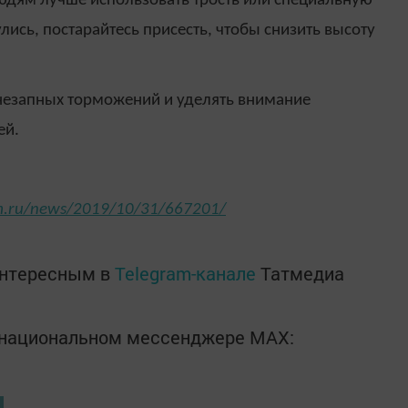
дям лучше использовать трость или специальную
лись, постарайтесь присесть, чтобы снизить высоту
незапных торможений и уделять внимание
ей.
rm.ru/news/2019/10/31/667201/
интересным в
Telegram-канале
Татмедиа
в национальном мессенджере MАХ: