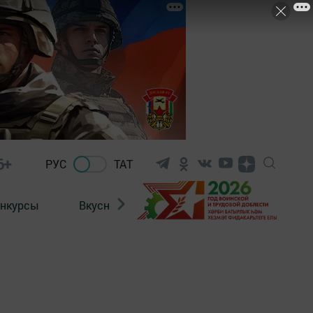
6+
РУС
ТАТ
нкурсы
Вкусности
Фотогалерея
ВИДЕ