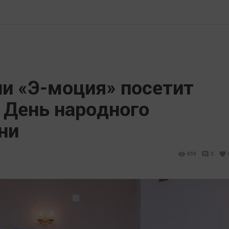
ии «Э-моция» посетит
 День народного
ни
959
0