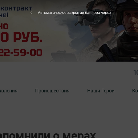
5
Автоматическое закрытие баннера через
1
явления
Происшествия
Наши Герои
Ко
апомнили о мерах