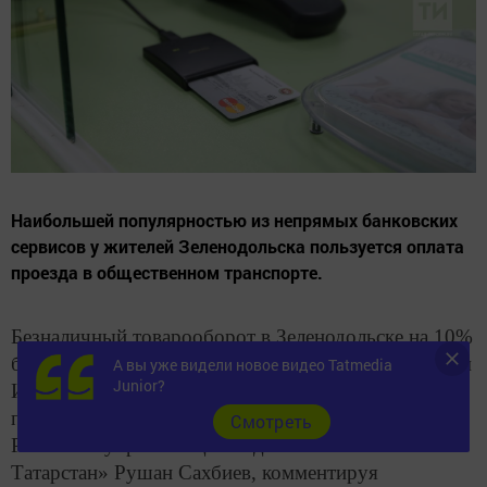
Наибольшей популярностью из непрямых банковских
сервисов у жителей Зеленодольска пользуется оплата
проезда в общественном транспорте.
Безналичный товарооборот в Зеленодольске на 10%
больше, чем в других городах республики. Об этом
А вы уже видели новое видео Tatmedia
Junior?
ИА «Татар-информ» рассказал заместитель
председателя Волго-Вятского банка Сбербанка
Cмотреть
России — управляющий отделением «Банк
Татарстан» Рушан Сахбиев, комментируя