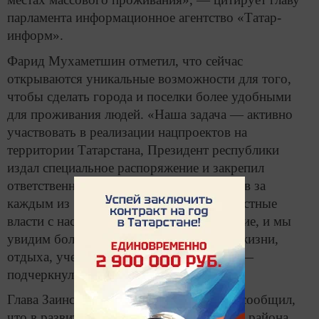
парламента информационное агентство «Татар-
информ».
Фарид Мухаметшин отметил, что сейчас
открываются уникальные возможности для того,
чтобы сделать города и поселки более удобными
для проживания людей. «Наша задача — активно
участвовать в реализации нацпроектов на
территории Татарстана, Президент республики
издал специальное распоряжение и закрепил
ответственных от министерств и ведомств за
каждым из 12 нацпроектов. Я думаю, местные
власти с населением подхватят это желание, и мы
увидим более комфортные условия для жизни,
отдыха, учебы и досуга наших людей», —
подчеркнул он.
Глава Заинского района Разиф Каримов сообщил,
что в развитие инфраструктуры города и района