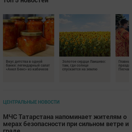
Вкус детства в одной
Золотое сердце Лаишево:
Главны
банке: легендарный салат
там, где солнце
праздни
«Анкл Бенс» из кабачков
спускается на землю
Песчан
ЦЕНТРАЛЬНЫЕ НОВОСТИ
МЧС Татарстана напоминает жителям о
мерах безопасности при сильном ветре и
граде