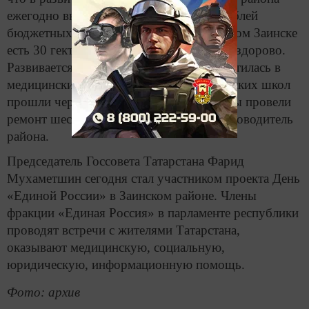
ежегодно вкладывается около 1 млрд рублей
бюджетных средств. «Сегодня в маленьком Заинске
есть 30 гектаров парков и скверов, и это здорово.
Развивается медицина, наша ЦРБ превратилась в
медицинский городок. Все девять городских школ
прошли через программу капремонта, мы провели
ремонт шести садиков», — рассказал руководитель
района.
Председатель Госсовета Татарстана Фарид
Мухаметшин сегодня стал участником проекта День
«Единой России» в Заинском районе. Члены
фракции «Единая Россия» в парламенте республики
проводят встречи с жителями Татарстана,
оказывают медицинскую, социальную,
юридическую, информационную помощь.
Фото: архив