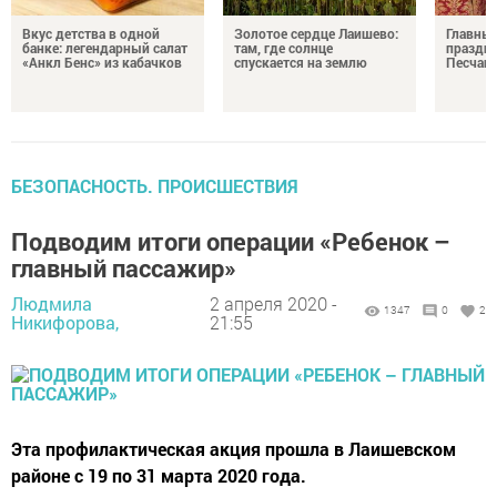
Вкус детства в одной
Золотое сердце Лаишево:
Главны
банке: легендарный салат
там, где солнце
праздни
«Анкл Бенс» из кабачков
спускается на землю
Песчан
БЕЗОПАСНОСТЬ. ПРОИСШЕСТВИЯ
Подводим итоги операции «Ребенок –
главный пассажир»
Людмила
2 апреля 2020 -
1347
0
2
Никифорова,
21:55
Эта профилактическая акция прошла в Лаишевском
районе с 19 по 31 марта 2020 года.