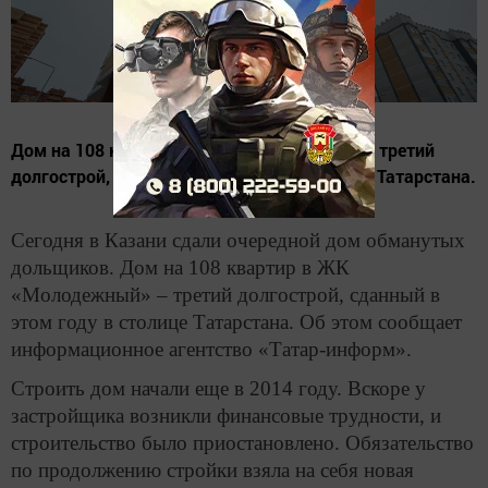
Дом на 108 квартир в ЖК «Молодежный» – третий
долгострой, сданный в этом году в столице Татарстана.
Сегодня в Казани сдали очередной дом обманутых
дольщиков. Дом на 108 квартир в ЖК
«Молодежный» – третий долгострой, сданный в
этом году в столице Татарстана. Об этом сообщает
информационное агентство «Татар-информ».
Строить дом начали еще в 2014 году. Вскоре у
застройщика возникли финансовые трудности, и
строительство было приостановлено. Обязательство
по продолжению стройки взяла на себя новая