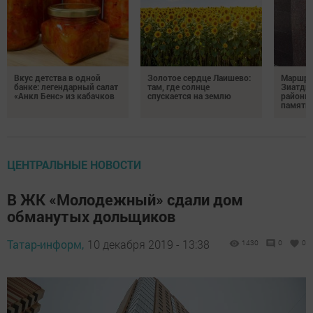
Вкус детства в одной
Золотое сердце Лаишево:
Маршру
банке: легендарный салат
там, где солнце
Зиатди
«Анкл Бенс» из кабачков
спускается на землю
районы 
память 
ЦЕНТРАЛЬНЫЕ НОВОСТИ
В ЖК «Молодежный» сдали дом
обманутых дольщиков
Татар-информ,
10 декабря 2019 - 13:38
1430
0
0