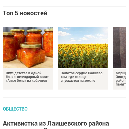
Топ 5 новостей
Вкус детства в одной
Золотое сердце Лаишево:
Маршру
банке: легендарный салат
там, где солнце
Зиатди
«Анкл Бенс» из кабачков
спускается на землю
районы 
память 
ОБЩЕСТВО
Активистка из Лаишевского района