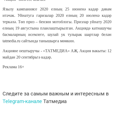
Язылу кампаниясе 2020 елның 25 июненә кадәр дәвам
итәчәк. Уйнатуга гаризалар 2020 елның 20 июленә кадәр
теркәлә. Төп приз – бензин мотоблогы. Призлар уйнату 2020
елның 19 августына планлаштырылган. Акциядә катнашучы
басмаларның исемлеге, шулай ук тулырак шартлар белән
tatmedia.ru сайтында танышырга мөмкин.
Акцияне оештыручы - «ТАТМЕДИА» АҖ. Акция вакыты: 12
майдан 20 сентябрьгә кадәр.
Реклама 16+
Следите за самым важным и интересным в
Telegram-канале
Татмедиа