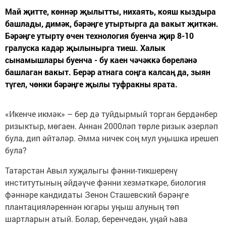
Май җитте, көннәр җылытты, нихаять, кояш кыздыра
башлады, димәк, бәрәңге утыртырга да вакыт җиткән.
Бәрәңге утырту өчен технология буенча җир 8-10
гралуска кадәр җылынырга тиеш. Халык
сынамышлары буенча - бу каен чәчәккә бөреләнә
башлаган вакыт. Берәр атнага соңга калсаң да, зыян
түгел, чөнки бәрәңге җылы туфракны ярата.
«Икенче икмәк» – бер дә туйдырмый торган бердәнбер
ризыктыр, мөгаен. Аннан 2000ләп төрле ризык әзерләп
була, дип әйтәләр. Әмма ничек соң мул уңышка ирешеп
була?
Татарстан Авыл хуҗалыгы фәнни-тикшеренү
институтының әйдәүче фәнни хезмәткәре, биология
фәннәре кандидаты Зенон Сташевский бәрәңге
плантацияләреннән югары уңыш алуның төп
шартларын атый. Болар, беренчедән, уңай һава