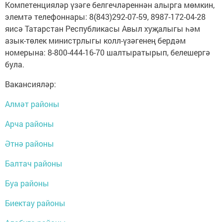
Компетенцияләр үзәге белгечләреннән алырга мөмкин,
элемтә телефоннары: 8(843)292-07-59, 8987-172-04-28
яисә Татарстан Республикасы Авыл хуҗалыгы һәм
азык-төлек министрлыгы колл-үзәгенең бердәм
номерына: 8-800-444-16-70 шалтыратырып, белешергә
була.
Вакансияләр:
Алмәт районы
Арча районы
Әтнә районы
Балтач районы
Буа районы
Биектау районы