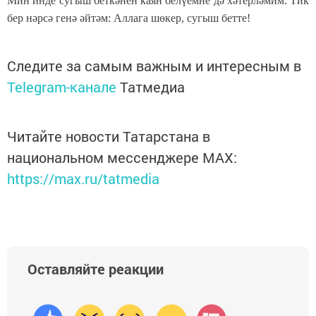
Мин инде сугыш беткәнен каян белүемне дә хәтерләмим. Тик
бер нәрсә генә әйтәм: Аллага шөкер, сугыш бетте!
Следите за самым важным и интересным в
Telegram-канале
Татмедиа
Читайте новости Татарстана в
национальном мессенджере MАХ:
https://max.ru/tatmedia
Оставляйте реакции