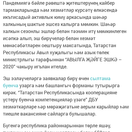
Пандемиягә бәйле рәвештә җитештерүнең кайбер
тармакларында һәм хезмәтләр күрсәтү өлкәсендә
икътисадый активлык кимү аркасында шәһәр
халкының шактые эшсез калырга мөмкин. Шәһәр
халкын сезонлы эшләр белән тәэмин итү мөмкинлеген
исәпкә алып, эш бирүчеләр белән хезмәт
мөнәсәбәтләрен оештыру максатында, Татарстан
Республикасы Авыл хуҗалыгы һәм азык-төлек
министрлыгы тарафыннан “АВЫЛГА ҖӘЙГЕ ЭШКӘ –
2020” чакыру игълан ителде.
Эш эзләүчеләргә заявкалар бирү өчен
сылтама
буенча
узарга һәм башлангыч форманы тутырырга
кирәк. “Татарстан Республикасында кооперацияне
үстерү буенча компетенцияләр үзәге” ДБУ
хезмәткәрләре һәр мөрәҗәгатьне аерым карыйлар һәм
тиешле вакансияне сайларга булышалар.
Бүгенгә республика районнарыннан төрле яшәү,