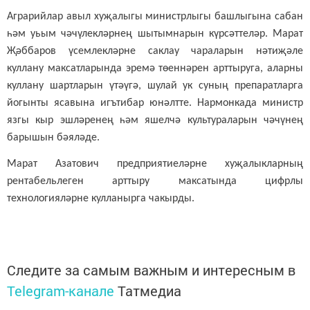
Аграрийлар авыл хуҗалыгы министрлыгы башлыгына сабан
һәм уьым чәчүлекләрнең шытымнарын күрсәттеләр. Марат
Җәббаров үсемлекләрне саклау чараларын нәтиҗәле
куллану максатларында эремә төеннәрен арттыруга, аларны
куллану шартларын үтәүгә, шулай ук суның препаратларга
йогынты ясавына игътибар юнәлтте. Нармонкада министр
язгы кыр эшләренең һәм яшелчә культураларын чәчүнең
барышын бәяләде.
Марат Азатович предприятиеләрне хуҗалыкларның
рентабельлеген арттыру максатында цифрлы
технологияләрне кулланырга чакырды.
Следите за самым важным и интересным в
Telegram-канале
Татмедиа