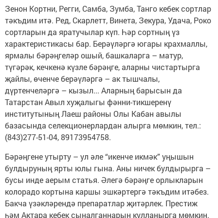
Зенон Кортни, Регги, Самба, Зумба, Танго кебек сортлар
тәкъдим итә. Ред, Скарлетт, Винета, Зекура, Удача, Роко
сортларын да яратучылар күп. Һәр сортның үз
характеристикасы бар. Берәүләргә югары крахмаллы,
ярмалы бәрәңгеләр ошый, башкаларга – матур,
түгәрәк, кечкенә күзле бәрәңге, аларны чистартырга
җайлы, өченче берәүләргә – ак тышчалы,
дүртенчеләргә – кызыл... Аларның барысын да
Татарстан Авыл хуҗалыгы фәнни-тикшеренү
институтының Лаеш районы Олы Кабан авылы
базасында селекционерлардан алырга мөмкин, тел.:
(843)277-51-04, 89173954758.
Бәрәңгене утырту – ул әле “икенче икмәк” уңышын
булдыруның ярты юлы гына. Аны ничек булдырырга –
бусы инде аерым статья. Әлегә бәрәңге орлыкларын
колорадо кортына каршы эшкәртергә тәкъдим итәбез.
Бакча үзәкләрендә препаратлар җитәрлек. Престиж
һәм Актара кебек сыналганнарын кулланырга мөмкин.