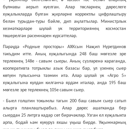
булмавы аерып
куелган
. Алар
төсләрнең
дөреслеге
хуҗалыкларда булган җирләрне корректлы цифрлаштыру
белән турыдан-туры бәйле, дип аңлаттылар. Министрлык
хезмәткәрләре шулай ук территори
янең космостан
төшерелгән рәсемнәрен күрсәттеләр.
Пәрәүдә
«Родные просторы» АХКсын Нәҗип Нуретдинов
тәк
ъ
дим итте
. Аның хуҗалыгында 248 баш мөгезле эре
терлекнең 148е
-
савым сыеры. Аның сүзләренә караганда,
кооперативта тотрыклы азык базасы бар, ул үзенең сыер
көтүен тулысынча тәэмин итә. Алар шулай ук «Агро 5»
хуҗалыгына кулдан килгәнчә ярдәм итәләр, анда 195 баш
мөгезле эре терлекнең 105
е
савым
сыер.
- Быел голштин токымлы тагын 200 баш савым сыер сатып
алырга планлаштырабыз. Алар дөрес
ашатканда
бер
сыердан 25 литрга кадәр сөт бирәчәкләр. Узган ел хуҗалыкта
арпа, бодай һәм кукуруз яхшы
уңыш бирде
. Уҗымнарның