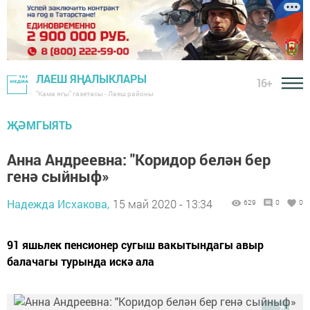
ЛАЕШ ЯҢАЛЫКЛАРЫ
16+
"Кама ягы" газетасы - Лаеш районы
ҖӘМГЫЯТЬ
Анна Андреевна: "Коридор белән бер
генә сыйныф»
Надежда Исхакова,
15 май 2020 - 13:34
629
0
0
91 яшьлек пенсионер сугыш вакытындагы авыр
балачагы турында искә ала