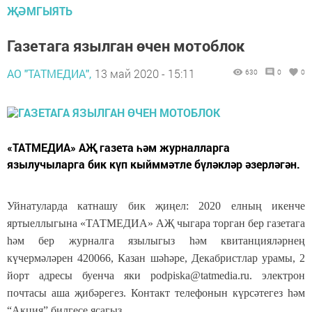
ҖӘМГЫЯТЬ
Газетага язылган өчен мотоблок
АО "ТАТМЕДИА",
13 май 2020 - 15:11
630
0
0
«ТАТМЕДИА» АҖ газета һәм журналларга
язылучыларга бик күп кыйммәтле бүләкләр әзерләгән.
Уйнатуларда катнашу бик җиңел: 2020 елның икенче
яртыеллыгына «ТАТМЕДИА» АҖ чыгара торган бер газетага
һәм бер журналга язылыгыз һәм квитанцияләрнең
күчермәләрен 420066, Казан шәһәре, Декабристлар урамы, 2
йорт адресы буенча яки podpiska@tatmedia.ru. электрон
почтасы аша җибәрегез. Контакт телефонын күрсәтегез һәм
“Акция” билгесе ясагыз.