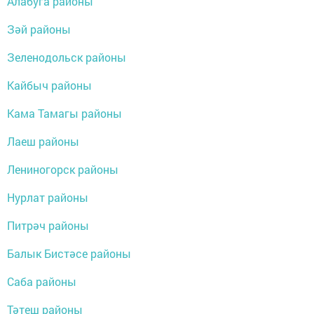
Алабуга районы
Зәй районы
Зеленодольск районы
Кайбыч районы
Кама Тамагы районы
Лаеш районы
Лениногорск районы
Нурлат районы
Питрәч районы
Балык Бистәсе районы
Саба районы
Тәтеш районы