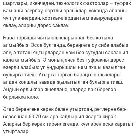
шартлары, икенчедән, технологик факторлар – туфрак
һәм аны әзерләү, сортлы орлыклар, үскәндә аларны
чүп үләннәрдән, корткычлардан һәм авырулардан
яклау, аларны дөрес саклау.
Һава торышы чытыклыкларыннан без котыла
алмыйбыз. Эссе булганда, бәрәңгегә су сибә алабыз
әле, ә тоташ яңгырлардан һәм боз сугудан сакланып
кала алмыйбыз. Ә моның өчен без туфракны дөрес
әзерли алабыз: ул уңдырышлы һәм яхшы казылган
булырга тиеш. Утырта торган бәрәңге орлыклары
алдан кояшлы һавада җылытылган булырга тиеш.
Андый орлыклар яшелләнә, аларда вак бөреләр
барлыкка килә.
Әгәр бәрәңгене көрәк белән утыртсаң, рәтләрне бер-
берсеннән 60-70 см ара калдырып ясарга кирәк.
Аларны бер көрәк тирәнлегендә, күзләрен өскә каратып
утырталар.