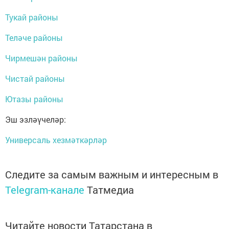
Тукай районы
Теләче районы
Чирмешән районы
Чистай районы
Ютазы районы
Эш эзләүчеләр:
Универсаль хезмәткәрләр
Следите за самым важным и интересным в
Telegram-канале
Татмедиа
Читайте новости Татарстана в