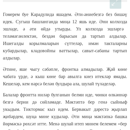
Гомерем буе Карадул
и
да яшәдем. Әти-әниебезгә без бишәү
иде
к
. Сугыш башланганда миңа 12 яшь иде. Әни колхозда
эшләде
, ә
әти
өйдә утырды. Ул колхозда эшләргә
теләмәгәнлектән,
бездән
барысын да тартып алдылар.
Ишегалды корылмаларын сүттеләр, имән такталарны
кубардылар
, кладовойны ваттылар, савыт-саба
ны тартып
алдылар.
Әтине
,
яше
чыгу
сәбәпле
,
фронтка алмадылар. Җәй көне
чабата
үрде
, ә кыш көне
бар авылга
киез итекләр
ямады
.
Кешеләр, кем
нәрсә белән булдыра ала, шулай
түләделәр.
Балалар фронтта ниләр булганын белми иде, чөнки өлкәннәр
безгә берни дә сөйләмәде. Мәктәптә бер генә сыйныф
укыдым. Тиктормас кыз идем. Бервакыт дәрестә җырлап
җибәрдем
, шуңа мине кудылар.
Әти
миңа мәктәпкә
башка
йөрмәскә рөхсәт итте. Менә
шулай итеп минем белемем
«бер