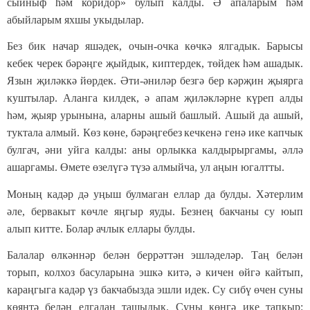
сыйныф
һәм
коридор»
булып
калды. Ә апалары
м
һәм
абыйлары
м
яхшы укыдылар.
Без бик начар яшәдек, очын-очка көчкә ялгадык. Барысы
кебек черек бәрәңге җыйдык, киптердек,
төйдек
һәм
ашадык
.
Язын җиләккә йөрдек. Әти-әниләр безгә
бер кәрҗин
җыярга
куштылар.
Аланга
килдек, ә апам җиләк
ләр
не күреп алды
һәм
,
җыяр урынына, аларны ашый башлый.
Ашый да ашый
,
туктала алмый. Көз көне, бәрәңге
без
кечкенә генә ике капчык
булгач
, әни
уйга калды:
аны орлыкка калдырыргамы, әллә
ашаргамы. Өмете өз
елүг
ә
түзә
алмый
ча
,
ул
аңын югалтты.
Моның кадәр дә уңыш булмаган еллар да булды. Хәтерлим
әле, бервакыт көчле яңгыр яуды. Безнең бакча
ны
су юып
алып китте.
Болар ачлык
еллары
булды
.
Балалар өлкәннәр белән беррәттән эшләделәр. Таң белән
торып
, колхоз басуларына эшкә китә, ә кичен өйгә кайтып,
караңгыга кадәр
үз бакчабызда эшли идек. Су сибү өчен суны
көянтә белән елгадан
ташыдык
. Суны көнгә ике тапкыр: