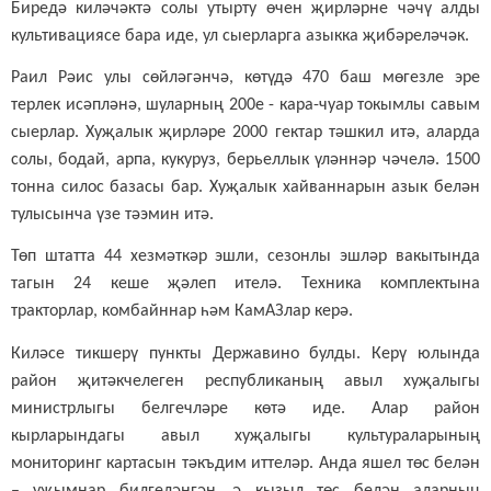
Биредә киләчәктә солы утырту өчен җирләрне чәчү алды
культивациясе бара
иде,
ул с
ыерларга азыкка җибәреләчәк
.
Раил Рәис улы сөйләгәнчә,
көтүдә
470 баш мөгезле эре
терлек исәпләнә, шуларның 200е - кара-чуар токымлы савым
сыерлар. Хуҗалык җирләре 2000 гектар тәшкил итә, аларда
солы, бодай, арпа, кукуруз, берьеллык үләннәр чәчелә. 1500
тонна силос базасы бар. Хуҗалык
хайваннарын
азык белән
тулысынча үз
е
тәэмин итә.
Төп
штатта 44 хезмәткәр эшли, сезонлы эшләр вакытында
тагын 24 кеше җәлеп ителә. Техника комплектына
тракторлар, комбайннар һәм КамАЗлар керә.
Киләсе тикшерү пункт
ы
Державино булды.
Керү юлында
район җитәкчелеген республика
ның
авыл хуҗалыгы
министрлыгы белгечләре көтә иде. Алар район
кырларында
гы
авыл хуҗалыгы культураларының
мониторинг картасын тәкъдим иттеләр. Анда яшел төс белән
– уҗымнар
билгеләнгән,
ә кызыл төс белән аларның