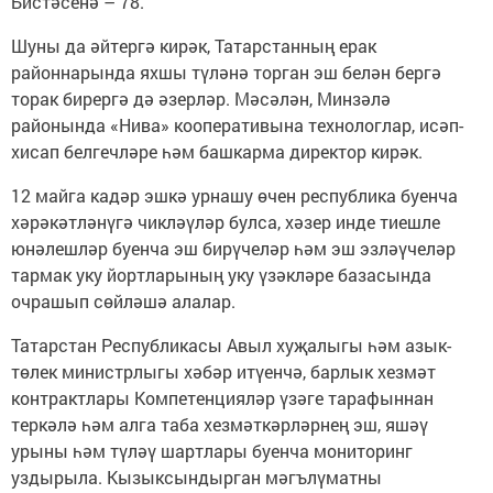
Бистәсенә – 78.
Шуны да әйтергә кирәк, Татарстанның ерак
районнарында яхшы түләнә торган эш белән бергә
торак бирергә дә әзерләр. Мәсәлән, Минзәлә
районында «Нива» кооперативына технологлар, исәп-
хисап белгечләре һәм башкарма директор кирәк.
12 майга кадәр эшкә урнашу өчен республика буенча
хәрәкәтләнүгә чикләүләр булса, хәзер инде тиешле
юнәлешләр буенча эш бирүчеләр һәм эш эзләүчеләр
тармак уку йортларының уку үзәкләре базасында
очрашып сөйләшә алалар.
Татарстан Республикасы Авыл хуҗалыгы һәм азык-
төлек министрлыгы хәбәр итүенчә, барлык хезмәт
контрактлары Компетенцияләр үзәге тарафыннан
теркәлә һәм алга таба хезмәткәрләрнең эш, яшәү
урыны һәм түләү шартлары буенча мониторинг
уздырыла. Кызыксындырган мәгълүматны