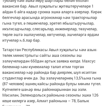
туклану һәм эшкә йөрү шартлары белән 650ләп
вакансия бар. Авыл хуҗалыгы җитештерүчеләре 1
айдан 6 айга кадәр срокка эшкә аларга әзерләр. Кирәк
белгечләр арасында агрономнар һәм тракторчылар
гына түгел, ә пешекчеләр, эретеп ябыштыручылар,
икътисадчылар, слесарьлар, инженерлар, төзүчеләр,
төрле эштә эшләүчеләр, көтүчеләр, эшчеләргә ярдәм
итүчеләр һ.б.лар бар.
Татарстан Республикасы Авыл хуҗалыгы һәм азык-
төлек министрлыгы сайты аша сезонлы эш
эзләүчеләрдән 650дән артык заявка килде. Махсус
белемнәр һәм күнекмәләр таләп итми торган
вакансияләр һәр районда бар диярлек, шул исәптән
студентлар өчен дә. Эш эзләүчеләрнең 13,5%ына гына
(87 человек) эшнең кайсы районда булуы мөһим түгел.
Күпчелеге шәһәр яны районнарыннан эш эзли.
Мәсәлән, Зеленодольск районына сезонлы эшкә 126
кеше килергә әзер, Алмәт районына – 78, Балык