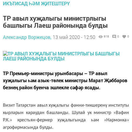
ИКЪТИСАД ҺӘМ ҖИТЕШТЕРҮ
ТР авыл хуҗалыгы министрлыгы
башлыгы Лаеш районында булды
Александр Воржецов,
13 май 2020 - 12:50
618
0
0
ТР Премьер-министры урынбасары – ТР авыл
хуҗалыгы һәм азык-төлек министры Марат Җәббаров
безнең район буенча эшлекле сәфәр ясады.
Визит Татарстан авыл хуҗалыгы фәнни-тикшеренү институты
кырларын караудан башланды. Шулай ук министр «Вафин
Р.К.» крестьян-фермер хуҗалыгында һәм «Нармонка»
агрофирмасында булды.