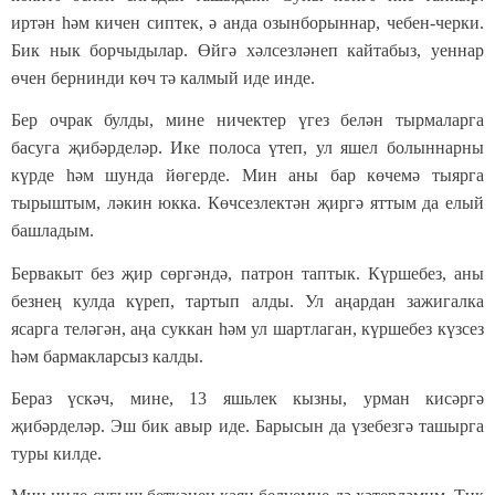
иртән һәм кич
ен сиптек
, ә анда
озынборыннар
,
чебен-черки
.
Бик нык борчыдылар. Өйгә хәлсезләнеп
кайтабыз
, уеннар
өчен бернинди көч тә
калмый
иде инде
.
Бер очрак булды, мине ничектер үгез белән тырмаларга
басуга җибәрделәр. Ике полоса үтеп, ул яшел болыннарны
күрде һәм шунда йөгерде. Мин аны бар көчемә тыярга
тырыштым, ләкин юкка. Көчсезлектән җиргә яттым да елый
башладым.
Бервакыт без җир сөргәндә, патрон таптык. Күршебез, аны
безнең кулда күреп, тартып алды. Ул аңардан зажигалка
ясарга теләгән, аңа суккан һәм ул шартлаган, күршебез күзсез
һәм бармакларсыз калды.
Бераз үскәч, мине, 13 яшьлек кызны, урман кисәргә
җибәрделәр. Эш бик авыр иде. Барысын да үзебезгә ташырга
туры килде.