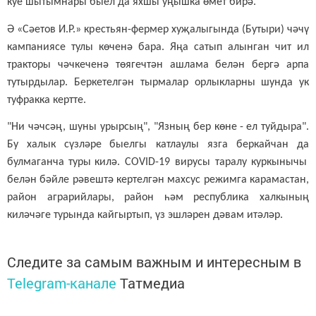
куе
шытымнары быел да яхшы уңышка өмет бирә.
Ә «Сәетов И.Р.» крестьян-фермер хуҗалыгында (
Бутыри
) чәчү
кампаниясе тулы көченә
бара
. Яңа сатып алынган чит ил
тракторы чәчкеченә төягечтән ашлама белән бергә арпа
тутырдылар. Беркетелгән тырмалар орлык
ларны
шунда ук
туфракка
кертте
.
"Ни чәчсәң,
шуны
урырсың", "Яз
ның бер
көне
-
ел туйдыра".
Бу халык
сүзләре
быелгы
катлаулы я
зга
беркайчан да
булмаганча
туры
килә
. COVID-19 вирусы таралу куркынычы
белән бәйле рәвештә кертелгән махсус режимга карамастан,
район аграрийлары, район һәм республика халкының
киләчәге турында кайгыртып, үз эшләрен дәвам итәләр.
Следите за самым важным и интересным в
Telegram-канале
Татмедиа