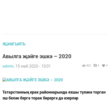
ҖӘМГЫЯТЬ
Авылга җәйге эшкә – 2020
admin,
15 май 2020 - 10:01
622
0
0
Татарстанның ерак районнарында яхшы түләнә торган
эш белән бергә торак бирергә дә әзерләр