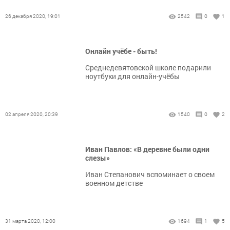
26 декабря 2020, 19:01
2542
0
1
Онлайн учёбе - быть!
Среднедевятовской школе подарили
ноутбуки для онлайн-учёбы
02 апреля 2020, 20:39
1540
0
2
Иван Павлов: «В деревне были одни
слезы»
Иван Степанович вспоминает о своем
военном детстве
31 марта 2020, 12:00
1694
1
5