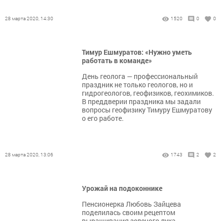
28 марта 2020, 14:30
1520
0
0
Тимур Ешмуратов: «Нужно уметь
работать в команде»
День геолога — профессиональный
праздник не только геологов, но и
гидрогеологов, геофизиков, геохимиков.
В преддверии праздника мы задали
вопросы геофизику Тимуру Ешмуратову
о его работе.
28 марта 2020, 13:06
1743
2
2
Урожай на подоконнике
Пенсионерка Любовь Зайцева
поделилась своим рецептом
выращивания зеленого лука.