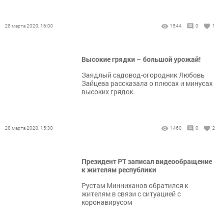
28 марта 2020, 16:00
1544
0
1
Высокие грядки – большой урожай!
Заядлый садовод-огородник Любовь
Зайцева рассказала о плюсах и минусах
высоких грядок.
28 марта 2020, 15:30
1460
0
2
Президент РТ записал видеообращение
к жителям республики
Рустам Минниханов обратился к
жителям в связи с ситуацией с
коронавирусом