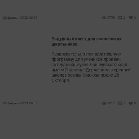
06 февраля 2020, 09:05
2756
0
0
Радужный квест для лаишевских
школьников
Развлекательно-познавательную
программу для учеников провели
сотрудники музея Лаишевского края
имени Гавриила Державина в средней
школе поселка Совхоза имени 25
Октября.
06 февраля 2020, 08:56
1817
0
0