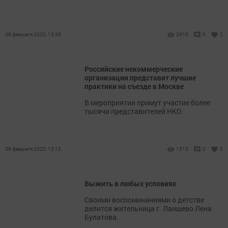
06 февраля 2020, 13:38
2916
0
2
Российские некоммерческие
организации представят лучшие
практики на съезде в Москве
В мероприятии примут участие более
тысячи представителей НКО.
06 февраля 2020, 13:13
1513
0
0
Выжить в любых условиях
Своими воспоминаниями о детстве
делится жительница г. Лаишево Лена
Булатова.