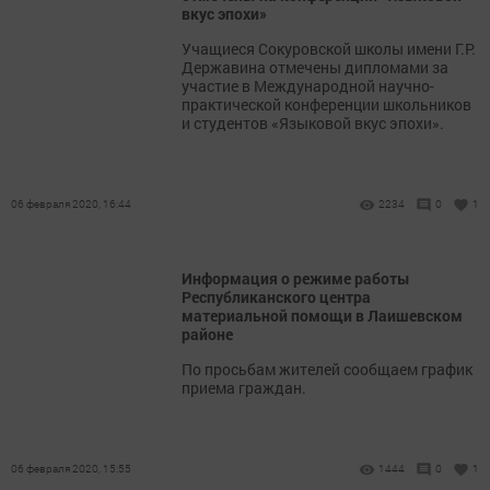
вкус эпохи»
Учащиеся Сокуровской школы имени Г.Р.
Державина отмечены дипломами за
участие в Международной научно-
практической конференции школьников
и студентов «Языковой вкус эпохи».
06 февраля 2020, 16:44
2234
0
1
Информация о режиме работы
Республиканского центра
материальной помощи в Лаишевском
районе
По просьбам жителей сообщаем график
приема граждан.
06 февраля 2020, 15:55
1444
0
1