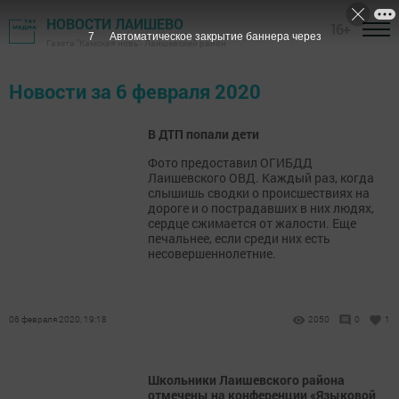
НОВОСТИ ЛАИШЕВО
16+
7
Автоматическое закрытие баннера через
Газета "Камская новь"- Лаишевский район
Новости за 6 февраля 2020
В ДТП попали дети
Фото предоставил ОГИБДД
Лаишевского ОВД. Каждый раз, когда
слышишь сводки о происшествиях на
дороге и о пострадавших в них людях,
сердце сжимается от жалости. Еще
печальнее, если среди них есть
несовершеннолетние.
06 февраля 2020, 19:18
2050
0
1
Школьники Лаишевского района
отмечены на конференции «Языковой