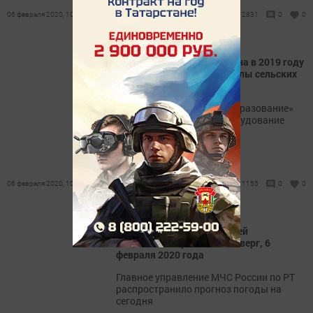
06 февраля 2020, 10:19
2831
0
0
В шести районах Татарстана в 2019 году
отремонтировали спортзалы сельских
школ
Национальный проект «Образование»
позволяет обновлять оборудование
учебных заведений.
06 февраля 2020, 10:05
1155
0
0
Какая погода ждет жителей
Лаишевского района в четверг, 6
февраля 2020 года
Главное управление МЧС России по РТ
распространило прогноз погоды на
сегодня