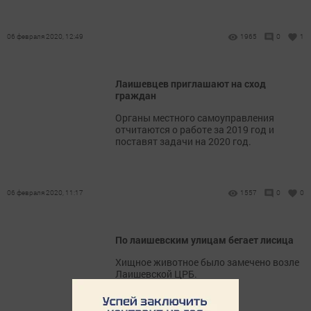
06 февраля 2020, 12:49
1965
0
1
Лаишевцев приглашают на сход
граждан
Органы местного самоуправления
отчитаются о работе за 2019 год и
поставят задачи на 2020 год.
06 февраля 2020, 11:17
1557
0
0
По лаишевским улицам бегает лисица
Хищное животное было замечено возле
Лаишевской ЦРБ.