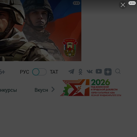
6+
РУС
ТАТ
нкурсы
Вкусности
Фотогалерея
ВИДЕ