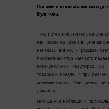
Своими воспоминаниями о дет
Булатова.
Мой отец Нуриахмет Закиров слу
-
Мы жили на станции Дивизионно
началась война, - рассказыва
профессией отца мы часто переез
коммунальных квартирах. Во 
товарном поезде. И при резком
сильные ожоги. Меня долго лечи
лекарств.
Иногда мы наблюдали проходящ
которые шли на запад. Это бы