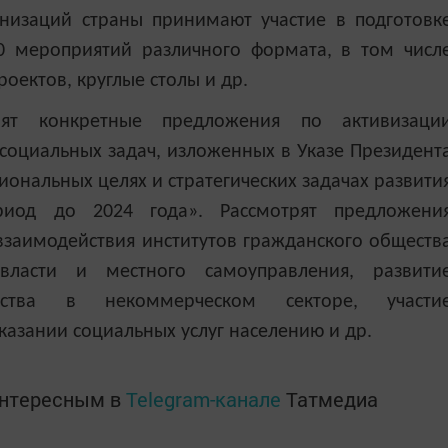
низаций страны принимают участие в подготовк
0 мероприятий различного формата, в том числ
оектов, круглые столы и др.
вят конкретные предложения по активизаци
социальных задач, изложенных в Указе Президент
ональных целях и стратегических задачах развити
риод до 2024 года». Рассмотрят предложени
заимодействия институтов гражданского обществ
власти и местного самоуправления, развити
льства в некоммерческом секторе, участи
азании социальных услуг населению и др.
интересным в
Telegram-канале
Татмедиа