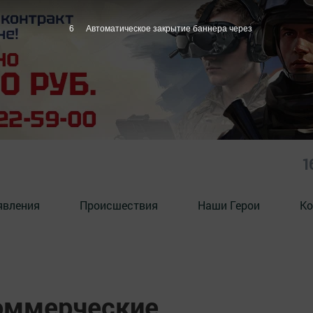
5
Автоматическое закрытие баннера через
1
явления
Происшествия
Наши Герои
Ко
оммерческие