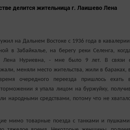
стве делится жительница г. Лаишево Лена
жил на Дальнем Востоке с 1936 года в кавалерии
й в Забайкалье, на берегу реки Селенга, когд
ет Лена Нуриевна, - мне было 9 лет. В связи 
жали, меняли место жительства, жили в бараках, 
время очередного переезда пришлось ехать 
 торможении я упала лицом на буржуйку, получи
ли народными средствами, потому что не хватал
ие мимо товарные поезда с танками и пушками
ло тяжелое время. Некоторые женщины, получи