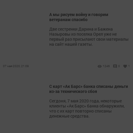
А мы рисуем войну и говорим
ветеранам спасибо
Две сестренки Дарина и Бажена
Назыровы из поселка Орел уже не
первый раз присылают свои материалы
на сайт нашей газеты.
07 мая 2020, 21:09
1246
0
1
С карт «Ак Барс» банка списаны деньги
из-за технического сбоя
Сегдоня, 7 мая 2020 года, некоторые
клиенты «Ак Барс» банка обнаружили,
что с их карт повторно списаны
денежные средства.