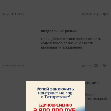
07 мая 2020, 15:56
1350
0
0
Федеральный розыск
Полицейские Казани просят оказать
содействие в розыске без вести
пропавшего гражданина
07 мая 2020, 14:53
1375
0
0
В Лаишево 8 мая до +27˚, местами
дождь
Днем на территории Республики
Татарстан местами ожидается сильный
юго-восточный ветер.