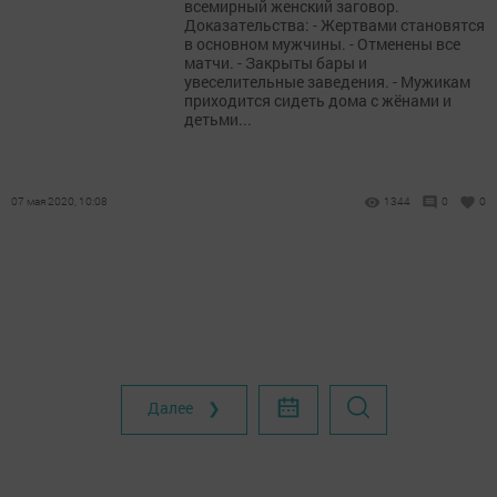
всемирный женский заговор.
Доказательства: - Жертвами становятся
в основном мужчины. - Отменены все
матчи. - Закрыты бары и
увеселительные заведения. - Мужикам
приходится сидеть дома с жёнами и
детьми...
07 мая 2020, 10:08
1344
0
0
Далее ❯