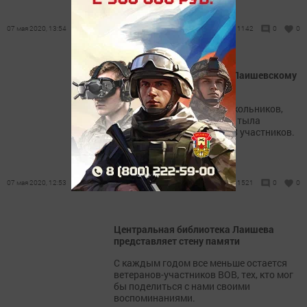
07 мая 2020, 13:54
1142
0
0
Победный май шагает по Лаишевскому
району
Конкурс рисунков среди школьников,
детей войны и тружеников тыла
«Победный май» собрал 48 участников.
07 мая 2020, 12:53
1521
0
0
Центральная библиотека Лаишева
представляет стену памяти
C каждым годом все меньше остается
ветеранов-участников ВОВ, тех, кто мог
бы поделиться с нами своими
воспоминаниями.