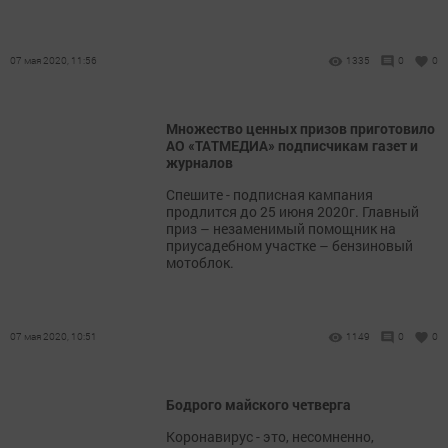
07 мая 2020, 11:56
1335
0
0
Множество ценных призов приготовило
АО «ТАТМЕДИА» подписчикам газет и
журналов
Спешите - подписная кампания
продлится до 25 июня 2020г. Главный
приз – незаменимый помощник на
приусадебном участке – бензиновый
мотоблок.
07 мая 2020, 10:51
1149
0
0
Бодрого майского четверга
Коронавирус - это, несомненно,