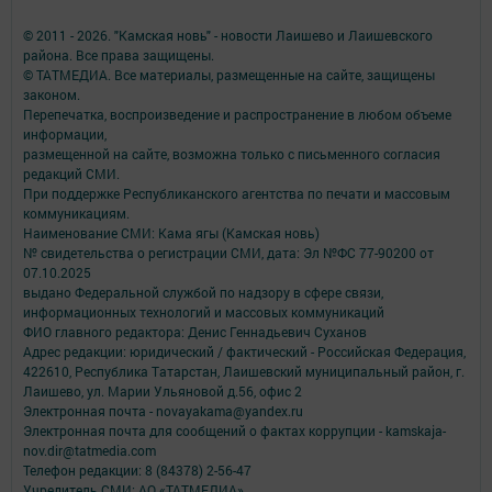
© 2011 - 2026. "Камская новь" - новости Лаишево и Лаишевского
района. Все права защищены.
© ТАТМЕДИА. Все материалы, размещенные на сайте, защищены
законом.
Перепечатка, воспроизведение и распространение в любом объеме
информации,
размещенной на сайте, возможна только с письменного согласия
редакций СМИ.
При поддержке Республиканского агентства по печати и массовым
коммуникациям.
Наименование СМИ: Кама ягы (Камская новь)
№ свидетельства о регистрации СМИ, дата: Эл №ФC 77-90200 от
07.10.2025
выдано Федеральной службой по надзору в сфере связи,
информационных технологий и массовых коммуникаций
ФИО главного редактора: Денис Геннадьевич Суханов
Адрес редакции: юридический / фактический - Российская Федерация,
422610, Республика Татарстан, Лаишевский муниципальный район, г.
Лаишево, ул. Марии Ульяновой д.56, офис 2
Электронная почта - novayakama@yandex.ru
Электронная почта для сообщений о фактах коррупции - kamskaja-
nov.dir@tatmedia.com
Телефон редакции: 8 (84378) 2-56-47
Учредитель СМИ: АО «ТАТМЕДИА»