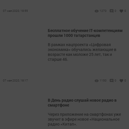
07 мая 2020, 18:55
1270
0
0
Бесплатное обучение IT-компетенциям
прошли 1000 татарстанцев
​​​​​​​В рамках нацпроекта «Цифровая
экономика» обучались желающие в
возрасте как моложе 25 лет, так и
старше 46.
07 мая 2020, 18:17
1150
0
0
В День радио слушай новое радио в
смартфоне
Через приложение на смартфонах уже
звучит в эфире новое «Национальное
радио «Китап».