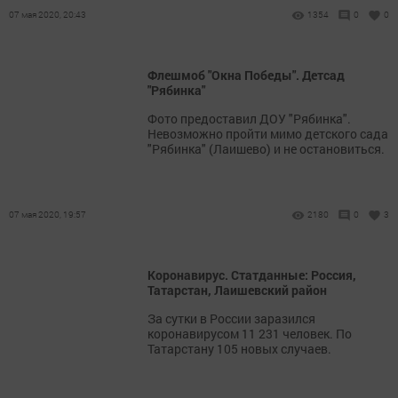
07 мая 2020, 20:43
1354
0
0
Флешмоб "Окна Победы". Детсад
"Рябинка"
Фото предоставил ДОУ "Рябинка".
Невозможно пройти мимо детского сада
"Рябинка" (Лаишево) и не остановиться.
07 мая 2020, 19:57
2180
0
3
Коронавирус. Статданные: Россия,
Татарстан, Лаишевский район
За сутки в России заразился
коронавирусом 11 231 человек. По
Татарстану 105 новых случаев.