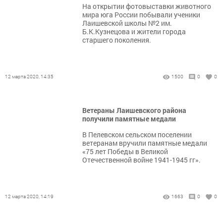
На открытии фотовыставки животного
мира юга России побывали ученики
Лаишевской школы №2 им.
Б.К.Кузнецова и жители города
старшего поколения.
12 марта 2020, 14:35
1500
0
0
Ветераны Лаишевского района
получили памятные медали
В Пелевском сельском поселении
ветеранам вручили памятные медали
«75 лет Победы в Великой
Отечественной войне 1941-1945 гг».
12 марта 2020, 14:19
1663
0
0