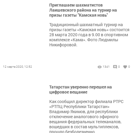
Приглашаем шахматистов
Лаишевского района на турнир на
призы газеты "Камская новь"
Традиционный шахматный турнир на
призы газеты «Камская новь» состоится
28 марта 2020 года в 9.00 в спортивном
комплексе «Кама». Фото Людмилы
Никифоровой.
12 марта 2020, 12:52
1341
0
0
Татарстан уверенно перешел на
цифровое вещание
Как сообщил директор филиала РТРС
«РТПЦ Республики Татарстан»
Владимир Якимов, для республики
отключение аналогового эфирного
вещания федеральных телеканалов,
вошедших в состав мультиплексов,
прошло безболезненно.