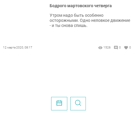
Бодрого мартовского четверга
Утром надо быть особенно
осторожными. Одно неловкое движение
- и ты снова спишь.
12 марта 2020, 08:17
1526
0
0