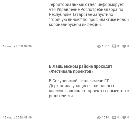
Территориальный отдел информирует,
что Управление Роспотребнадзора по
Республике Татарстан запустило
"горячую линию" по профилактике новой
коронавирусной инфекции.
12 марта 2020, 09:36
1087
0
0
В Лаишевском районе проходит
«Фестиваль проектов»
В Сокуровской школе имени Г.Р.
Державина учащиеся начальных
классов защищают проекты совместно с
родителями.
12 марта 2020, 08:49
1634
0
0