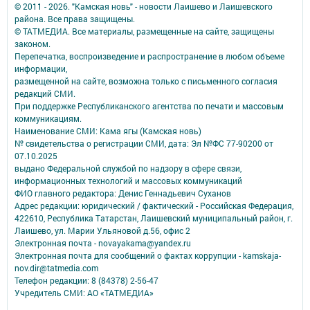
© 2011 - 2026. "Камская новь" - новости Лаишево и Лаишевского
района. Все права защищены.
© ТАТМЕДИА. Все материалы, размещенные на сайте, защищены
законом.
Перепечатка, воспроизведение и распространение в любом объеме
информации,
размещенной на сайте, возможна только с письменного согласия
редакций СМИ.
При поддержке Республиканского агентства по печати и массовым
коммуникациям.
Наименование СМИ: Кама ягы (Камская новь)
№ свидетельства о регистрации СМИ, дата: Эл №ФC 77-90200 от
07.10.2025
выдано Федеральной службой по надзору в сфере связи,
информационных технологий и массовых коммуникаций
ФИО главного редактора: Денис Геннадьевич Суханов
Адрес редакции: юридический / фактический - Российская Федерация,
422610, Республика Татарстан, Лаишевский муниципальный район, г.
Лаишево, ул. Марии Ульяновой д.56, офис 2
Электронная почта - novayakama@yandex.ru
Электронная почта для сообщений о фактах коррупции - kamskaja-
nov.dir@tatmedia.com
Телефон редакции: 8 (84378) 2-56-47
Учредитель СМИ: АО «ТАТМЕДИА»