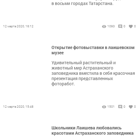
в восьми городах Татарстана.
12 марта 2020, 16:12
1093
0
0
Открытие фотовыставки в лаишевском
музее
Удивительный растительный и
животный мир Астраханского
заповедника вместила в себя красочная
презентация представленных
фоторабот.
12 марта 2020, 15:48
1501
0
0
Школьники Лаишева любовались
красотами Астраханского заповедника