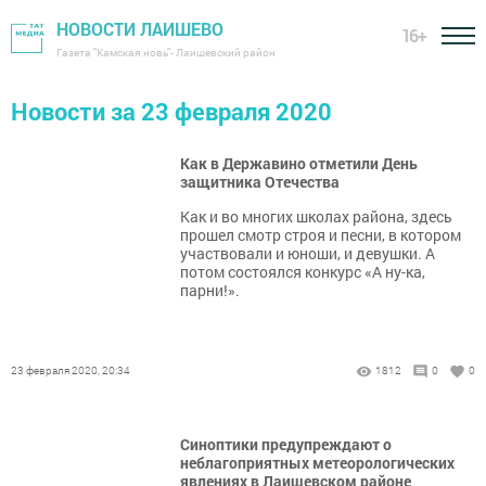
НОВОСТИ ЛАИШЕВО
16+
Газета "Камская новь"- Лаишевский район
Новости за 23 февраля 2020
Как в Державино отметили День
защитника Отечества
Как и во многих школах района, здесь
прошел смотр строя и песни, в котором
участвовали и юноши, и девушки. А
потом состоялся конкурс «А ну-ка,
парни!».
23 февраля 2020, 20:34
1812
0
0
Синоптики предупреждают о
неблагоприятных метеорологических
явлениях в Лаишевском районе