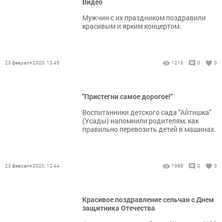
Видео
Мужчин с их праздником поздравили
красивым и ярким концертом.
23 февраля 2020, 13:45
1216
0
0
"Пристегни самое дорогое!"
Воспитанники детского сада "Айтишка"
(Усады) напомнили родителям, как
правильно перевозить детей в машинах.
23 февраля 2020, 12:44
1988
0
0
Красивое поздравление сельчан с Днем
защитника Отечества