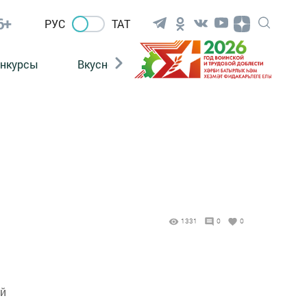
6+
РУС
ТАТ
нкурсы
Вкусности
Фотогалерея
ВИДЕ
1331
0
0
ой