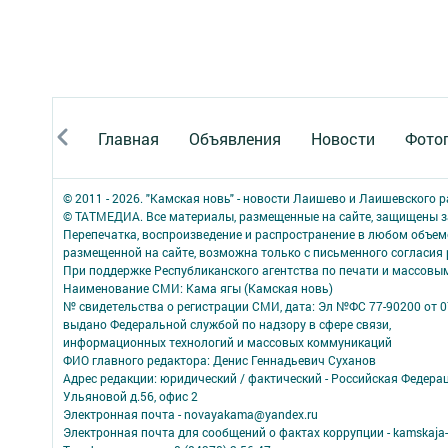
Главная
Объявления
Новости
Фото
© 2011 - 2026. "Камская новь" - новости Лаишево и Лаишевского 
© ТАТМЕДИА. Все материалы, размещенные на сайте, защищены з
Перепечатка, воспроизведение и распространение в любом объе
размещенной на сайте, возможна только с письменного согласия
При поддержке Республиканского агентства по печати и массов
Наименование СМИ: Кама ягы (Камская новь)
№ свидетельства о регистрации СМИ, дата: Эл №ФC 77-90200 от 0
выдано Федеральной службой по надзору в сфере связи,
информационных технологий и массовых коммуникаций
ФИО главного редактора: Денис Геннадьевич Суханов
Адрес редакции: юридический / фактический - Российская Федера
Ульяновой д.56, офис 2
Электронная почта - novayakama@yandex.ru
Электронная почта для сообщений о фактах коррупции - kamskaja-