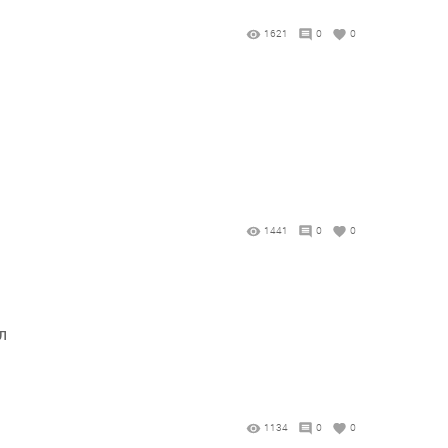
1621
0
0
1441
0
0
л
1134
0
0