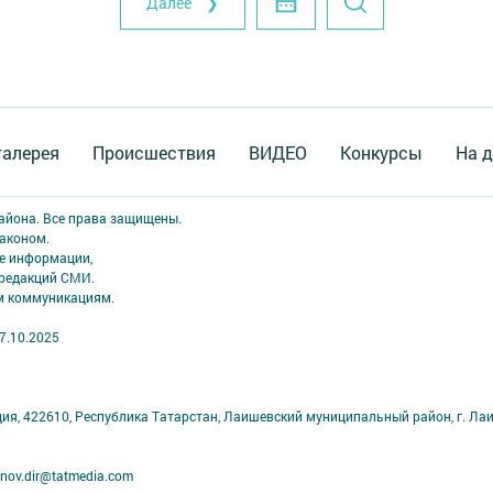
Далее ❯
галерея
Происшествия
ВИДЕО
Конкурсы
На д
района. Все права защищены.
аконом.
ме информации,
 редакций СМИ.
ым коммуникациям.
7.10.2025
ция, 422610, Республика Татарстан, Лаишевский муниципальный район, г. Ла
nov.dir@tatmedia.com