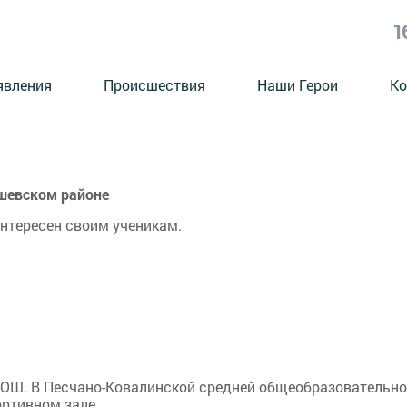
1
явления
Происшествия
Наши Герои
Ко
шевском районе
интересен своим ученикам.
СОШ. В Песчано-Ковалинской средней общеобразовательн
ортивном зале.