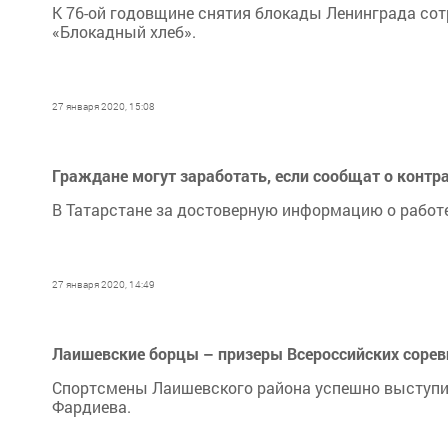
К 76-ой годовщине снятия блокады Ленинграда со
«Блокадный хлеб».
27 января 2020, 15:08
Граждане могут заработать, если сообщат о контр
В Татарстане за достоверную информацию о работе
27 января 2020, 14:49
Лаишевские борцы – призеры Всероссийских соре
Спортсмены Лаишевского района успешно выступил
Фардиева.