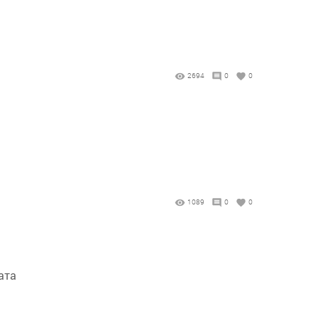
2694
0
0
1089
0
0
ата