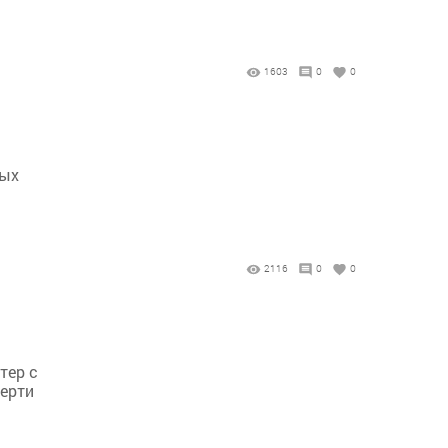
1603
0
0
рых
2116
0
0
тер с
мерти