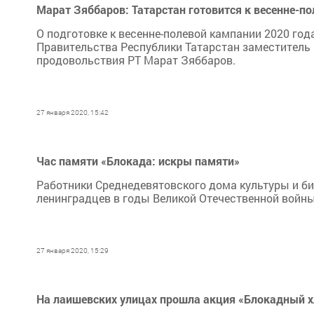
Марат Зяббаров: Татарстан готовится к весенне-п
О подготовке к весенне-полевой кампании 2020 го
Правительства Республики Татарстан заместитель 
продовольствия РТ Марат Зяббаров.
27 января 2020, 15:42
Час памяти «Блокада: искры памяти»
Работники Среднедевятовского дома культуры и би
ленинградцев в годы Великой Отечественной войны
27 января 2020, 15:29
На лаишевских улицах прошла акция «Блокадный х