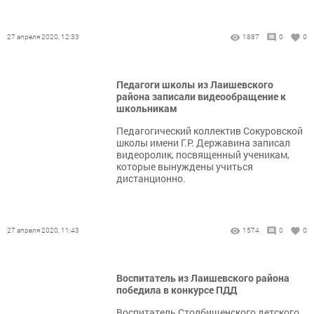
27 апреля 2020, 12:33
1887
0
0
Педагоги школы из Лаишевского
района записали видеообращение к
школьникам
Педагогический коллектив Сокуровской
школы имени Г.Р. Державина записал
видеоролик, посвященный ученикам,
которые вынуждены учиться
дистанционно.
27 апреля 2020, 11:43
1574
0
0
Воспитатель из Лаишевского района
победила в конкурсе ПДД
Воспитатель Столбищенского детского