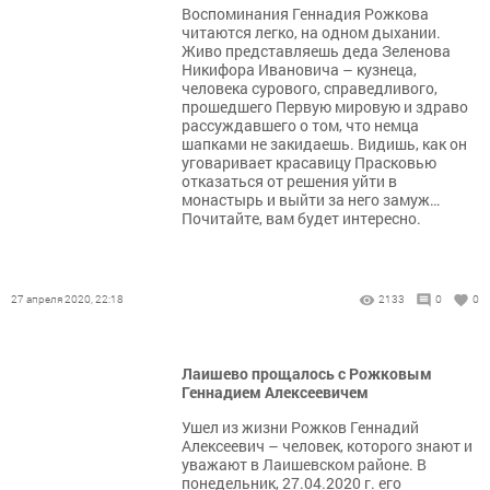
Воспоминания Геннадия Рожкова
читаются легко, на одном дыхании.
Живо представляешь деда Зеленова
Никифора Ивановича – кузнеца,
человека сурового, справедливого,
прошедшего Первую мировую и здраво
рассуждавшего о том, что немца
шапками не закидаешь. Видишь, как он
уговаривает красавицу Прасковью
отказаться от решения уйти в
монастырь и выйти за него замуж…
Почитайте, вам будет интересно.
27 апреля 2020, 22:18
2133
0
0
Лаишево прощалось с Рожковым
Геннадием Алексеевичем
Ушел из жизни Рожков Геннадий
Алексеевич – человек, которого знают и
уважают в Лаишевском районе. В
понедельник, 27.04.2020 г. его