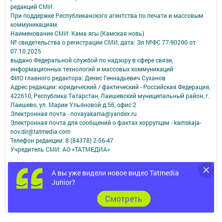
редакций СМИ.
При поддержке Республиканского агентства по печати и массовым
коммуникациям.
Наименование СМИ: Кама ягы (Камская новь)
№ свидетельства о регистрации СМИ, дата: Эл №ФC 77-90200 от
07.10.2025
выдано Федеральной службой по надзору в сфере связи,
информационных технологий и массовых коммуникаций
ФИО главного редактора: Денис Геннадьевич Суханов
Адрес редакции: юридический / фактический - Российская Федерация,
422610, Республика Татарстан, Лаишевский муниципальный район, г.
Лаишево, ул. Марии Ульяновой д.56, офис 2
Электронная почта - novayakama@yandex.ru
Электронная почта для сообщений о фактах коррупции - kamskaja-
nov.dir@tatmedia.com
Телефон редакции: 8 (84378) 2-56-47
Учредитель СМИ: АО «ТАТМЕДИА»
Антикоррупционная политика
А вы уже видели новое видео Tatmedia
АО «ТАТМЕДИА» использует «cookie»
для персонализации сервисов и
Junior?
удобства пользователей сайтом.
Использование «cookie» можно отменить в настройках браузера.
Cмотреть
Политика конфиденциальности