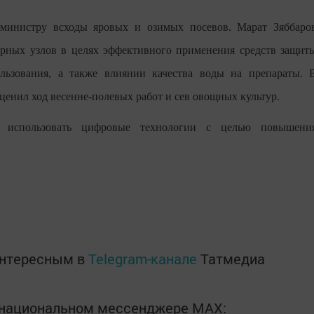
министру всходы яровых и озимых посевов. Марат Зяббаро
орных узлов в целях эффективного применения средств защит
льзования, а также влиянии качества воды на препараты. 
ценил ход весенне-полевых работ и сев овощных культур.
я использовать цифровые технологии с целью повышени
интересным в
Telegram-канале
Татмедиа
в национальном мессенджере MАХ: