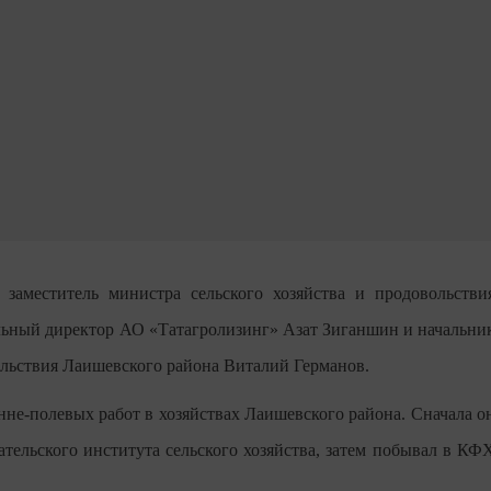
заместитель министра сельского хозяйства и продовольстви
льный директор АО «Татагролизинг» Азат Зиганшин и начальни
ольствия Лаишевского района Виталий Германов.
нне-полевых работ в хозяйствах Лаишевского района. Сначала о
ательского института сельского хозяйства, затем побывал в КФ