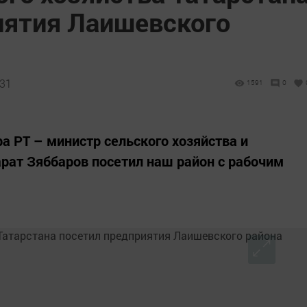
иятия Лаишевского
:31
1591
0
 РТ – министр сельского хозяйства и
рат Зяббаров посетил наш район с рабочим