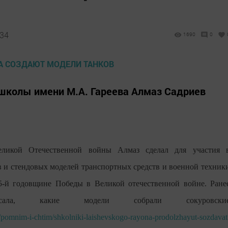
:34
1690
0
школы имени М.А. Гареева Алмаз Садриев
еликой Отечественной войны Алмаз сделал для участия 
 и стендовых моделей транспортных средств и военной техник
-й годовщине Победы в Великой отечественной войне. Ране
ла, какие модели собрали сокуровски
ws/pomnim-i-chtim/shkolniki-laishevskogo-rayona-prodolzhayut-sozdavat