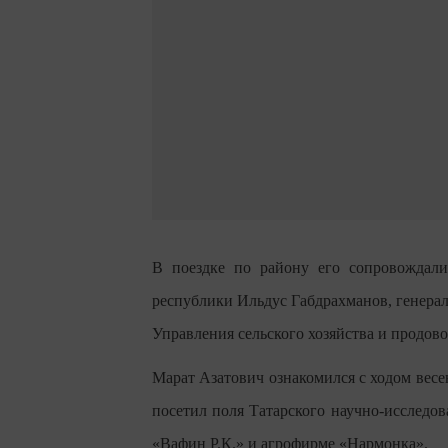
В поездке по району его сопровождали 
республики Ильдус Габдрахманов, генера
Управления сельского хозяйства и продов
Марат Азатович ознакомился с ходом весе
посетил поля Татарского научно-исследов
«Вафин Р.К.» и агрофирме «Нармонка».