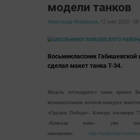
модели танков
Александр Воржецов,
12 мая 2020 - 08
Восьмиклассник Габишевской 
сделал макет танка Т-34.
Модель легендарного танка времен В
муниципальном заочном конкурсе макетов
«Оружие Победы». Конкурс посвящен 75
«Камская новь» уже писа
школьники:
http://laishevskyi.ru/ne