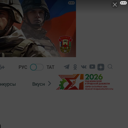
6+
РУС
ТАТ
нкурсы
Вкусности
Фотогалерея
ВИДЕ
а