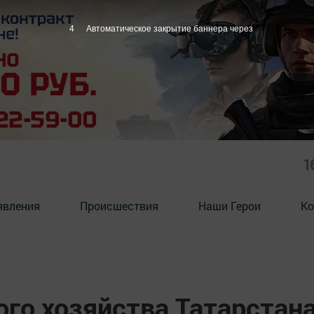
3
Автоматическое закрытие баннера через
1
явления
Происшествия
Наши Герои
Ко
го хозяйства Татарстан