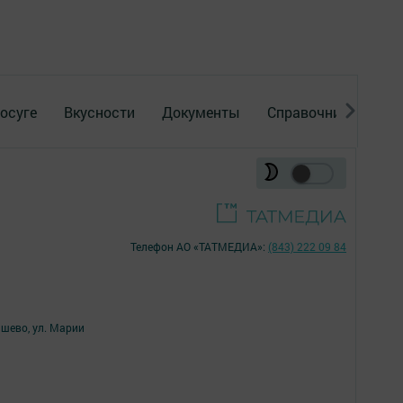
осуге
Вкусности
Документы
Справочник
Рек
Телефон АО «ТАТМЕДИА»:
(843) 222 09 84
ишево, ул. Марии