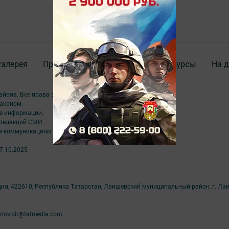
галерея
Происшествия
ВИДЕО
Конкурсы
На д
района. Все права защищены.
аконом.
ме информации,
 редакций СМИ.
ым коммуникациям.
7.10.2025
ция, 422610, Республика Татарстан, Лаишевский муниципальный район, г. Ла
nov.dir@tatmedia.com