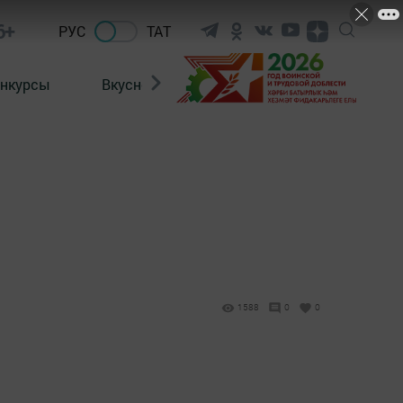
6+
РУС
ТАТ
нкурсы
Вкусности
Фотогалерея
ВИДЕ
1588
0
0