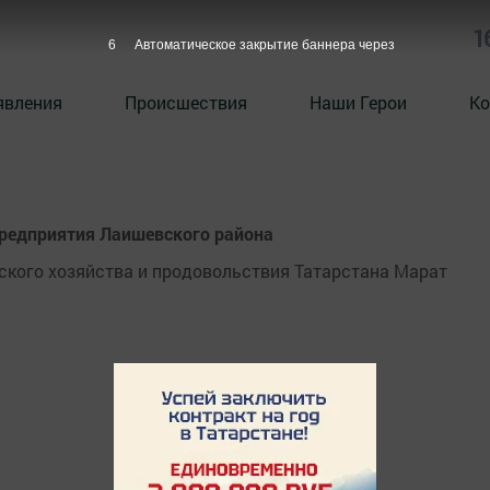
1
6
Автоматическое закрытие баннера через
явления
Происшествия
Наши Герои
Ко
предприятия Лаишевского района
ского хозяйства и продовольствия Татарстана Марат