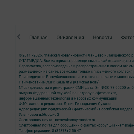
Главная
Объявления
Новости
Фото
© 2011 - 2026. "Камская новь" - новости Лаишево и Лаишевского 
© ТАТМЕДИА. Все материалы, размещенные на сайте, защищены з
Перепечатка, воспроизведение и распространение в любом объе
размещенной на сайте, возможна только с письменного согласия
При поддержке Республиканского агентства по печати и массов
Наименование СМИ: Кама ягы (Камская новь)
№ свидетельства о регистрации СМИ, дата: Эл №ФC 77-90200 от 0
выдано Федеральной службой по надзору в сфере связи,
информационных технологий и массовых коммуникаций
ФИО главного редактора: Денис Геннадьевич Суханов
Адрес редакции: юридический / фактический - Российская Федера
Ульяновой д.56, офис 2
Электронная почта - novayakama@yandex.ru
Электронная почта для сообщений о фактах коррупции - kamskaja-
Телефон редакции: 8 (84378) 2-56-47